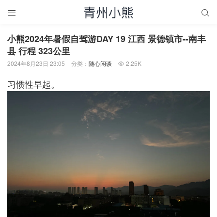


小熊2024年暑假自驾游DAY 19 江西 景德镇市--南丰
县 行程 323公里
2024年8月23日 23:05
分类：
随心闲谈
2.25K

习惯性早起。