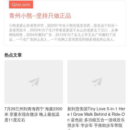
Qzxx.com
青州小熊--坚持只做正品
小熊老家山东省青州市，因2001年在小熊在线卖东西，取名这个ID后一
直使用至今，2003年为了生计带着老婆孩子从山东老家去了汉口，从事
网络销售，2004年搬到广东，2013年为了女儿上学又从广州搬到了清
远，一个在广东的山东人，一个在网上卖东西交到很多朋友的山东人。
热点文章
7月29兰州到青海西宁 海拨2300
新到货美国Tiny Love 5-in-1 Her
米 穿夏衣现在微凉 晚上最低温
e I Grow Walk Behind & Ride-O
度11度左右
n 蓝色款 多功能五合一游戏音乐
滑步车 学步车 手推助步车带阻