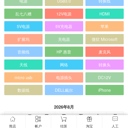
电源
USB3.0
转换线
乱七八糟
12V电源
HDMI
5V电源
5V充电器
苹果
扩展坞
充电器
微软 Microsoft
音频线
HP 惠普
麦克风
天线
网络
转换头
micro usb
电源插头
DC12V
数据线
DELL戴尔
iPhone
2026年8月
一
二
三
四
五
六
日
1
2
熊店
帐户
结算
淘宝
人工