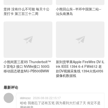
坚持 没有什么不可能 毎天十公
小熊回山东--半环中国第二站--
里打卡 第三百三十二周
汕头南澳岛
小熊闲置三星X5 Thunderbolt™
新到货苹果Apple FireWire DV iL
3 雷电3 接口 NVMe接口 500G
ink IEEE 1394 6-4 FW4612 老
移动固态硬盘MU-PB500BWW
款DV视频采集线 1394火线4对6
摄像机数据线
最新评论
ddmzxz
2026-08-06 22:15:17
哈哈 我都忘了还有五笔 因为看到大打成了天 肯定不是
用的拼音