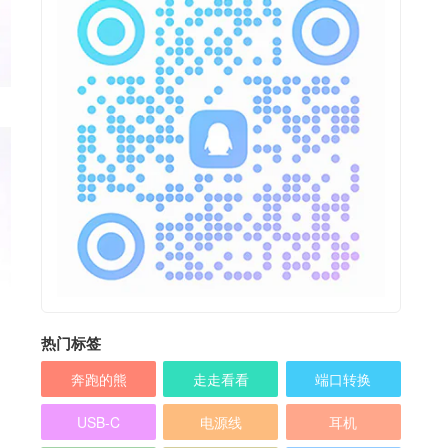
热门标签
奔跑的熊
走走看看
端口转换
USB-C
电源线
耳机