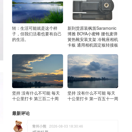
转：生活可能就是这个样
新到货原装枫笛Saramonic
子，但我们活着也要有自己
博雅 BOYA小蜜蜂 腰包麦弹
的生活。
簧热靴安装支架 冷靴座相机
卡板 通用相机固定板转接板
坚持 没有什么不可能 毎天
坚持 没有什么不可能 毎天
十公里打卡 第三百二十周
十公里打卡 第一百五十一周
最新评论
青州小熊
2026-08-03 18:30:46
感谢科普。