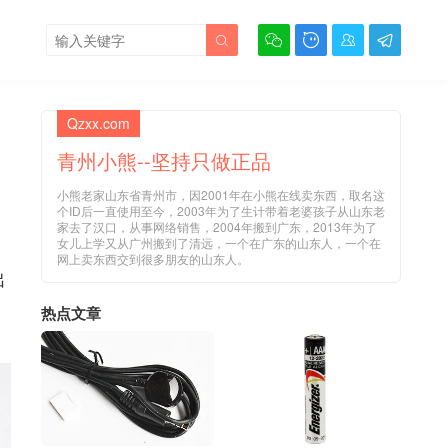





Qzxx.com
青州小熊--坚持只做正品
小熊老家山东省青州市，因2001年在小熊在线卖东西，取名这
个ID后一直使用至今，2003年为了生计带着老婆孩子从山东老
家去了汉口，从事网络销售，2004年搬到广东，2013年为了
女儿上学又从广州搬到了清远，一个在广东的山东人，一个在
网上卖东西交到很多朋友的山东人。
出
热点文章