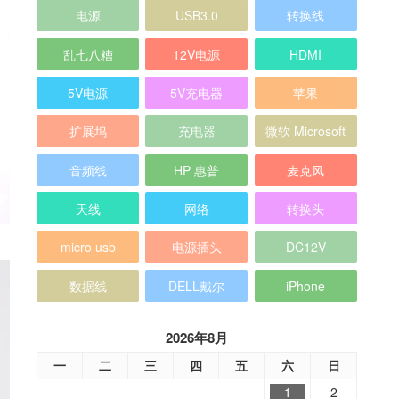
电源
USB3.0
转换线
乱七八糟
12V电源
HDMI
5V电源
5V充电器
苹果
扩展坞
充电器
微软 Microsoft
音频线
HP 惠普
麦克风
天线
网络
转换头
micro usb
电源插头
DC12V
数据线
DELL戴尔
iPhone
2026年8月
一
二
三
四
五
六
日
1
2