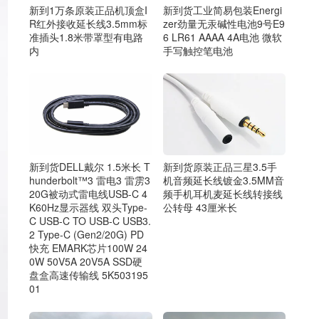
新到货工业简易包装Energi
新到1万条原装正品机顶盒I
zer劲量无汞碱性电池9号E9
R红外接收延长线3.5mm标
6 LR61 AAAA 4A电池 微软
准插头1.8米带罩型有电路
手写触控笔电池
内
新到货原装正品三星3.5手
新到货DELL戴尔 1.5米长 T
机音频延长线镀金3.5MM音
hunderbolt™3 雷电3 雷雳3
频手机耳机麦延长线转接线
20G被动式雷电线USB-C 4
公转母 43厘米长
K60Hz显示器线 双头Type-
C USB-C TO USB-C USB3.
2 Type-C (Gen2/20G) PD
快充 EMARK芯片100W 24
0W 50V5A 20V5A SSD硬
盘盒高速传输线 5K503195
01