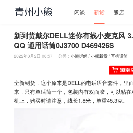
闲谈
新货
熊店
新到货戴尔DELL迷你有线小麦克风 3.
QQ 通用话筒0J3700 D469426S
2022年3月2日 08:57
分类：
小熊拆解
/
小熊新货
/
耳机话筒
全新到货，这个原来是DELL的电话语音套件，
来，只有单话筒一个，包装内有双面胶，可以粘在
机上，购买时请注意，线长1.8米，单重45.3克。