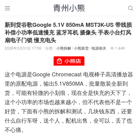


新到货谷歌Google 5.1V 850mA MST3K-US 带线损
补偿小功率低速慢充 蓝牙耳机 摄像头 手表小台灯风
扇电子门锁 慢充电头
2026年3月31日 17:59
分类：
小熊拆解
/
小熊新货
/
电源相关
1.44K

这个电源是Google Chromecast 电视棒子高清播放器
里的原配电源，输出5.1V850MA，批量散装全新到
货，可能有轻微的小划痕，现在全是快充的天下了，
这个小功率的市场也越来越小，但不代表他不是一个
好货，下面有小熊的拆解和测试，几块钱东西，还要
什么自行车呀，送个人，配机出售，全可以，丢了也
不心痛。