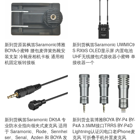
新到货原装枫笛Saramonic博雅
新到货枫笛Saramonic UWMIC9
BOYA小蜜蜂 腰包麦弹簧热靴安
S RX9S OLED显示屏 内置电池
装支架 冷靴座相机卡板 通用相
UHF无线腰包式接收器小蜜蜂 单
机固定板转接板
接收器一个
新到货枫笛Saramonic DK5A 专
新到货盒装博雅BOYA BY-P4 BY-
业防水全指向领夹式麦克风 适用
P4A 3.5MM接口TRRS BY-P4D
于 Saramonic、Rode、Sennhei
Lightning认证闪电口老iPhone麦
ser、Senal、Azden 和 BOYA 发
克风 可折叠手机外置麦克风