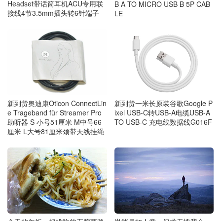
Headset带话筒耳机ACU专用联
B A TO MICRO USB B 5P CAB
接线4节3.5mm插头转6针端子
LE
新到货奥迪康Oticon ConnectLin
新到货一米长原装谷歌Google P
e Trageband für Streamer Pro
ixel USB-C转USB-A电缆USB-A
助听器 S 小号51厘米 M中号66
TO USB-C 充电线数据线G016F
厘米 L大号81厘米颈带天线挂绳