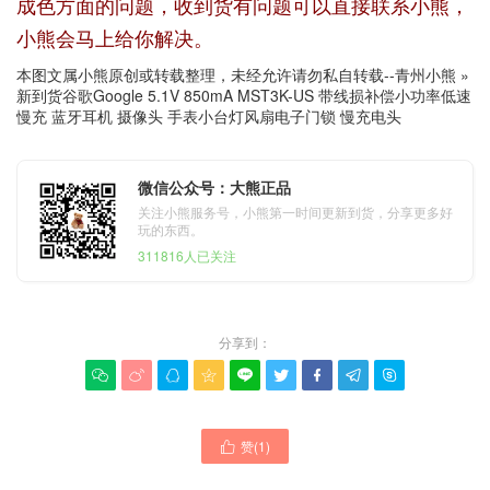
成色方面的问题，收到货有问题可以直接联系小熊，
小熊会马上给你解决。
本图文属小熊原创或转载整理，未经允许请勿私自转载--
青州小熊
»
新到货谷歌Google 5.1V 850mA MST3K-US 带线损补偿小功率低速
慢充 蓝牙耳机 摄像头 手表小台灯风扇电子门锁 慢充电头
微信公众号：大熊正品
关注小熊服务号，小熊第一时间更新到货，分享更多好
玩的东西。
311816人已关注
分享到：









赞(
1
)
