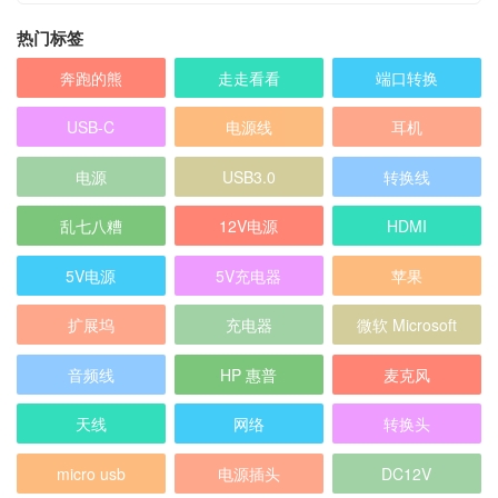
热门标签
奔跑的熊
走走看看
端口转换
USB-C
电源线
耳机
电源
USB3.0
转换线
乱七八糟
12V电源
HDMI
5V电源
5V充电器
苹果
扩展坞
充电器
微软 Microsoft
音频线
HP 惠普
麦克风
天线
网络
转换头
micro usb
电源插头
DC12V