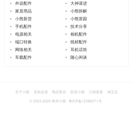
外设配件
大神请进
家居用品
小熊拆解
小熊新货
小熊茶园
手机配件
技术分享
电源相关
相机配件
端口转换
线材配件
网络相关
耳机话筒
车载配件
随心闲谈
关于小熊
买前必读
商品售后
联系小熊
订阅更新
淘宝店
© 2003-2026
青州小熊
粤ICP备12089271号