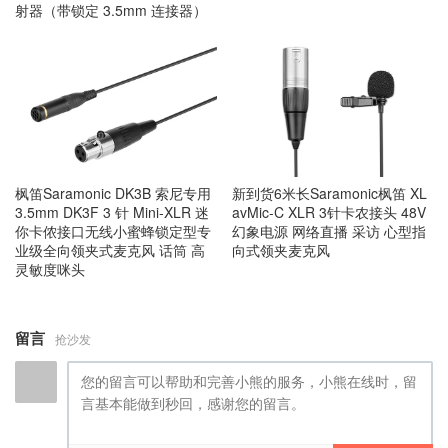
射器（带锁定 3.5mm 连接器）
枫笛Saramonic DK3B 索尼专用
新到货6米长Saramonic枫笛 XL
3.5mm DK3F 3 针 Mini-XLR 迷
avMic-C XLR 3针卡农接头 48V
你卡侬接口无线小蜜蜂锁定型专
幻象电源 网络直播 采访 心型指
业级全向领夹式麦克风 话筒 高
向式领夹麦克风
灵敏度咪头
留言
抢沙发