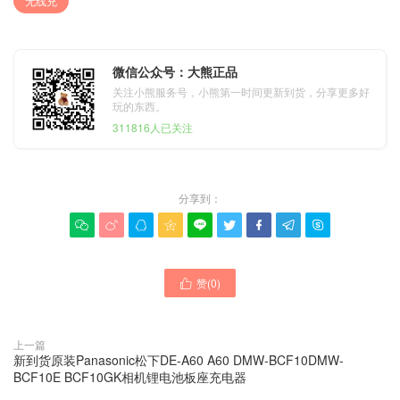
无线充
微信公众号：大熊正品
关注小熊服务号，小熊第一时间更新到货，分享更多好
玩的东西。
311816人已关注
分享到：









赞(
0
)

上一篇
新到货原装Panasonic松下DE-A60 A60 DMW-BCF10DMW-
BCF10E BCF10GK相机锂电池板座充电器