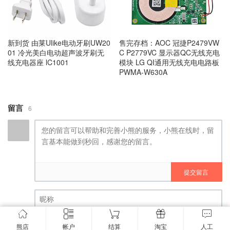
新到货 由莱Ulike电动牙刷UW20
售完存档：AOC 冠捷P2479VW
01 冷光美白电动超声波牙刷无
C P2779VC 显示器QC无线充电
线充电器座 lC1001
模块 LG QI通用无线充电电路板
PWMA-W630A
留言
6
提交留言
昵称 (必填)
熊店
帐户
结算
淘宝
人工