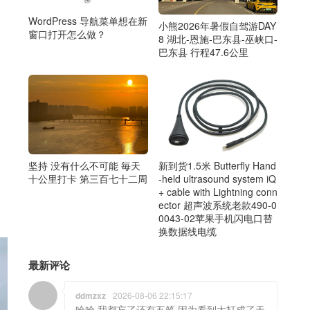
WordPress 导航菜单想在新
小熊2026年暑假自驾游DAY
窗口打开怎么做？
8 湖北-恩施-巴东县-巫峡口-
巴东县 行程47.6公里
坚持 没有什么不可能 毎天
新到货1.5米 Butterfly Hand
十公里打卡 第三百七十二周
-held ultrasound system iQ
+ cable with Lightning conn
ector 超声波系统老款490-0
0043-02苹果手机闪电口替
换数据线电缆
最新评论
ddmzxz
2026-08-06 22:15:17
哈哈 我都忘了还有五笔 因为看到大打成了天