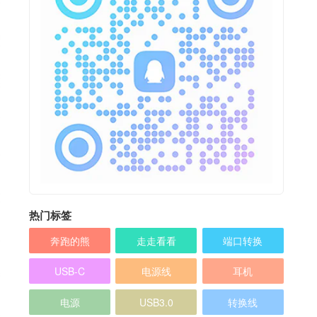
热门标签
奔跑的熊
走走看看
端口转换
USB-C
电源线
耳机
电源
USB3.0
转换线