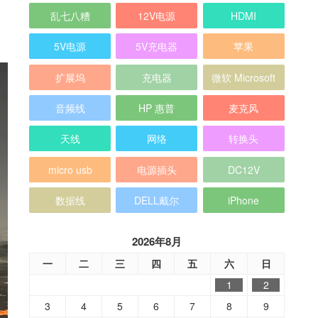
乱七八糟
12V电源
HDMI
5V电源
5V充电器
苹果
扩展坞
充电器
微软 Microsoft
音频线
HP 惠普
麦克风
天线
网络
转换头
micro usb
电源插头
DC12V
数据线
DELL戴尔
iPhone
2026年8月
一
二
三
四
五
六
日
1
2
3
4
5
6
7
8
9