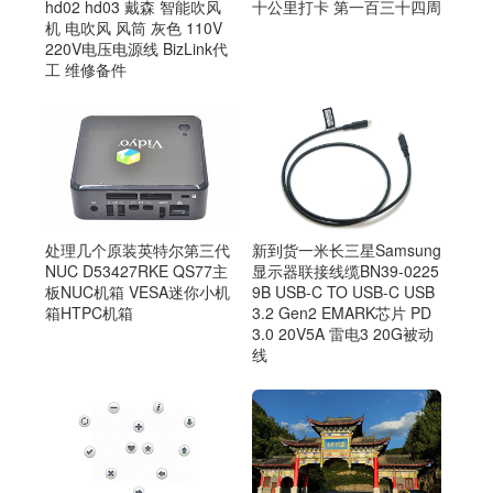
hd02 hd03 戴森 智能吹风
十公里打卡 第一百三十四周
机 电吹风 风筒 灰色 110V
220V电压电源线 BizLink代
工 维修备件
处理几个原装英特尔第三代
新到货一米长三星Samsung
NUC D53427RKE QS77主
显示器联接线缆BN39-0225
板NUC机箱 VESA迷你小机
9B USB-C TO USB-C USB
箱HTPC机箱
3.2 Gen2 EMARK芯片 PD
3.0 20V5A 雷电3 20G被动
线