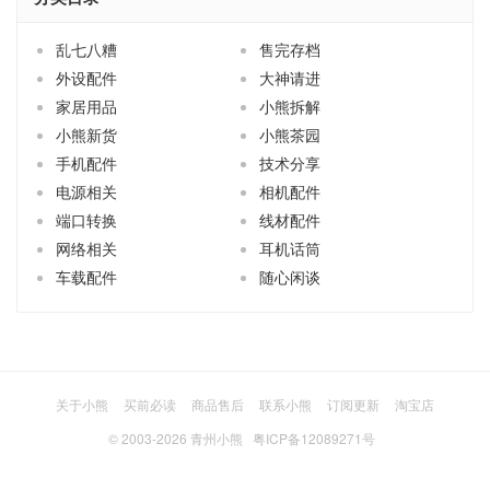
乱七八糟
售完存档
外设配件
大神请进
家居用品
小熊拆解
小熊新货
小熊茶园
手机配件
技术分享
电源相关
相机配件
端口转换
线材配件
网络相关
耳机话筒
车载配件
随心闲谈
关于小熊
买前必读
商品售后
联系小熊
订阅更新
淘宝店
© 2003-2026
青州小熊
粤ICP备12089271号