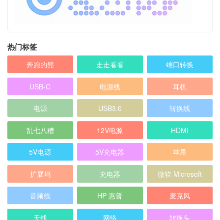
热门标签
奔跑的熊
走走看看
端口转换
USB-C
电源线
耳机
电源
USB3.0
转换线
乱七八糟
12V电源
HDMI
5V电源
5V充电器
苹果
扩展坞
充电器
微软 Microsoft
音频线
HP 惠普
麦克风
天线
网络
转换头