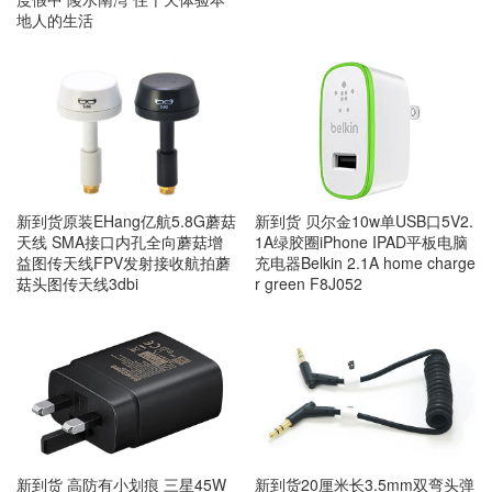
地人的生活
新到货 贝尔金10w单USB口5V2.
新到货原装EHang亿航5.8G蘑菇
1A绿胶圈iPhone IPAD平板电脑
天线 SMA接口内孔全向蘑菇增
充电器Belkin 2.1A home charge
益图传天线FPV发射接收航拍蘑
r green F8J052
菇头图传天线3dbi
新到货 高防有小划痕 三星45W
新到货20厘米长3.5mm双弯头弹