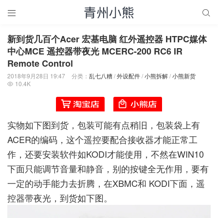


新到货几百个Acer 宏基电脑 红外遥控器 HTPC媒体
中心MCE 遥控器带夜光 MCERC-200 RC6 IR
Remote Control
2018年9月28日 19:47
分类：
乱七八糟
/
外设配件
/
小熊拆解
/
小熊新货
10.4K

实物如下图到货，包装可能有点稍旧，包装袋上有
ACER的编码，这个遥控要配合接收器才能正常工
作，还要安装软件如KODI才能使用，不然在WIN10
下面只能调节音量和静音，别的按键全无作用，要有
一定的动手能力去折腾，在XBMC和 KODI下面，遥
控器带夜光，到货如下图。