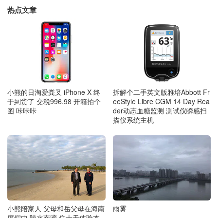
热点文章
小熊的日淘爱粪叉 iPhone X 终
拆解个二手英文版雅培Abbott Fr
于到货了 交税996.98 开箱拍个
eeStyle Libre CGM 14 Day Rea
图 咔咔咔
der动态血糖监测 测试仪瞬感扫
描仪系统主机
小熊陪家人 父母和岳父母在海南
雨雾
度假中 陵水南湾 住十天体验本