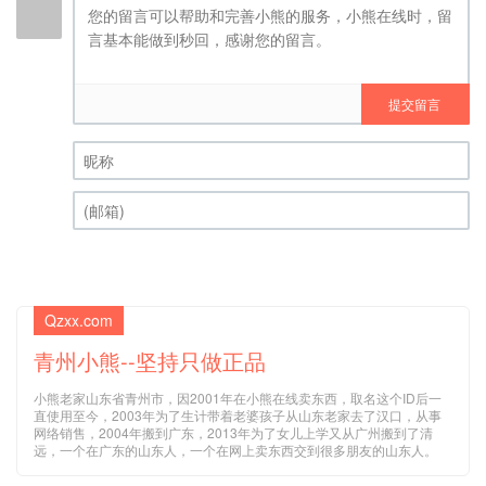
提交留言
昵称 (必填)
(邮箱) (必填)
Qzxx.com
青州小熊--坚持只做正品
小熊老家山东省青州市，因2001年在小熊在线卖东西，取名这个ID后一
直使用至今，2003年为了生计带着老婆孩子从山东老家去了汉口，从事
网络销售，2004年搬到广东，2013年为了女儿上学又从广州搬到了清
远，一个在广东的山东人，一个在网上卖东西交到很多朋友的山东人。