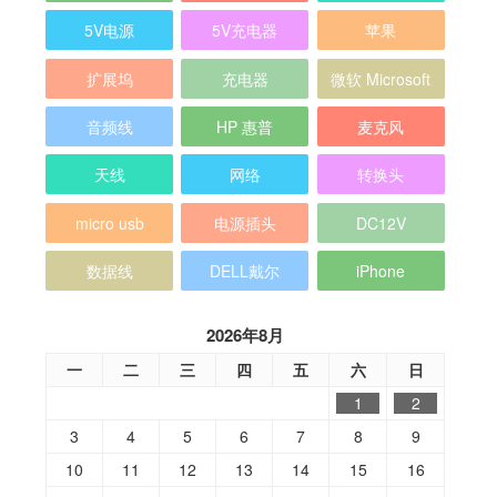
5V电源
5V充电器
苹果
扩展坞
充电器
微软 Microsoft
音频线
HP 惠普
麦克风
天线
网络
转换头
micro usb
电源插头
DC12V
数据线
DELL戴尔
iPhone
2026年8月
一
二
三
四
五
六
日
1
2
3
4
5
6
7
8
9
10
11
12
13
14
15
16