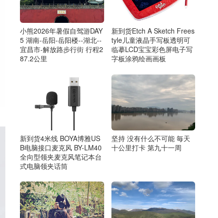
小熊2026年暑假自驾游DAY
新到货Etch A Sketch Frees
5 湖南-岳阳-岳阳楼--湖北--
tyle‎儿童液晶手写板透明可
宜昌市-解放路步行街 行程2
临摹LCD宝宝彩色屏电子写
87.2公里
字板涂鸦绘画画板
新到货4米线 BOYA博雅US
坚持 没有什么不可能 毎天
B电脑接口麦克风 BY-LM40
十公里打卡 第九十一周
全向型领夹麦克风笔记本台
式电脑领夹话筒