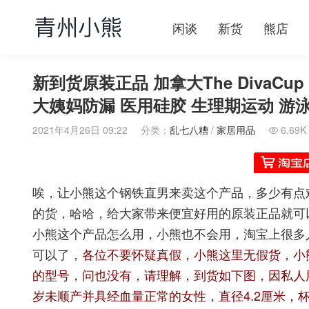
闲谈
新货
熊店
新到货原装正品 加拿大The DivaCu
大姨妈防漏 医用硅胶 生理期运动 游泳
2021年4月26日 09:22
分类：
乱七八糟
/
家居用品
6.69K

唉，让小熊这个钢铁直男来卖这个产品，多少有点
的货，哈哈，给大家带来便宜好用的原装正品就可
小熊这个产品怎么用，小熊也不会用，淘宝上很多
可以了，
各位不要怀疑真假，小熊这里无假货，小
的型号，问也没有，请理解，到货如下图，因私人
岁未顺产并具经血量正常的女性
，
直径4.2厘米，杯