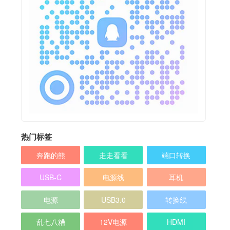
热门标签
奔跑的熊
走走看看
端口转换
USB-C
电源线
耳机
电源
USB3.0
转换线
乱七八糟
12V电源
HDMI