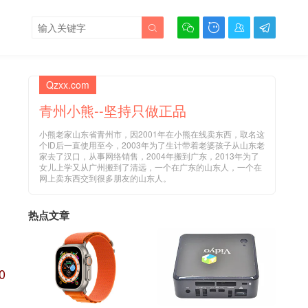





Qzxx.com
青州小熊--坚持只做正品
小熊老家山东省青州市，因2001年在小熊在线卖东西，取名这
个ID后一直使用至今，2003年为了生计带着老婆孩子从山东老
家去了汉口，从事网络销售，2004年搬到广东，2013年为了
女儿上学又从广州搬到了清远，一个在广东的山东人，一个在
网上卖东西交到很多朋友的山东人。
热点文章
0