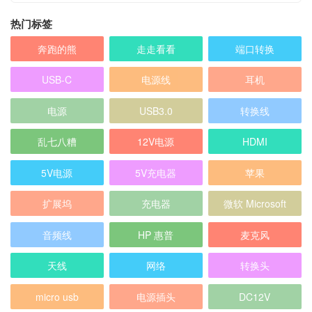
热门标签
奔跑的熊
走走看看
端口转换
USB-C
电源线
耳机
电源
USB3.0
转换线
乱七八糟
12V电源
HDMI
5V电源
5V充电器
苹果
扩展坞
充电器
微软 Microsoft
音频线
HP 惠普
麦克风
天线
网络
转换头
micro usb
电源插头
DC12V