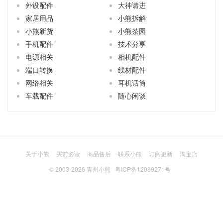
外设配件
大神请进
家居用品
小熊拆解
小熊新货
小熊茶园
手机配件
技术分享
电源相关
相机配件
端口转换
线材配件
网络相关
耳机话筒
车载配件
随心闲谈
关于小熊
买前必读
商品售后
联系小熊
订阅更新
淘宝店
© 2003-2026
青州小熊
粤ICP备12089271号