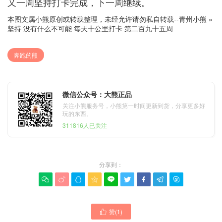
又一周坚持打卡完成，下一周继续。
本图文属小熊原创或转载整理，未经允许请勿私自转载--
青州小熊
»
坚持 没有什么不可能 毎天十公里打卡 第二百九十五周
奔跑的熊
微信公众号：大熊正品
关注小熊服务号，小熊第一时间更新到货，分享更多好
玩的东西。
311816人已关注
分享到：









赞(
1
)
