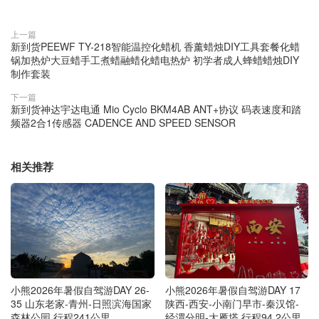
上一篇
新到货PEEWF TY-218智能温控化蜡机 香薰蜡烛DIY工具套餐化蜡
锅加热炉大豆蜡手工煮蜡融蜡化蜡电热炉 初学者成人蜂蜡蜡烛DIY
制作套装
下一篇
新到货神达宇达电通 Mio Cyclo BKM4AB ANT+协议 码表速度和踏
频器2合1传感器 CADENCE AND SPEED SENSOR
相关推荐
小熊2026年暑假自驾游DAY 26-
小熊2026年暑假自驾游DAY 17
35 山东老家-青州-日照滨海国家
陕西-西安-小南门早市-秦汉馆-
森林公园 行程241公里
经渭分明-大雁塔 行程94.2公里