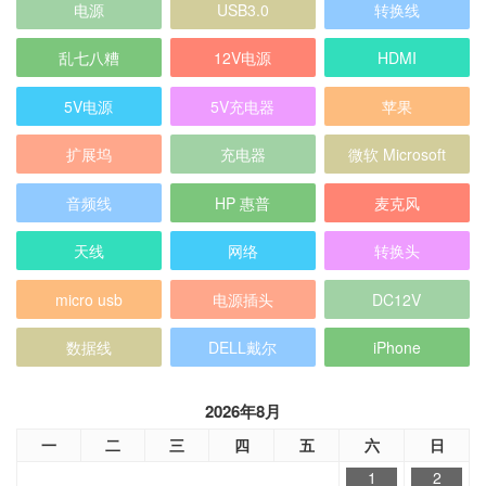
电源
USB3.0
转换线
乱七八糟
12V电源
HDMI
5V电源
5V充电器
苹果
扩展坞
充电器
微软 Microsoft
音频线
HP 惠普
麦克风
天线
网络
转换头
micro usb
电源插头
DC12V
数据线
DELL戴尔
iPhone
2026年8月
一
二
三
四
五
六
日
1
2