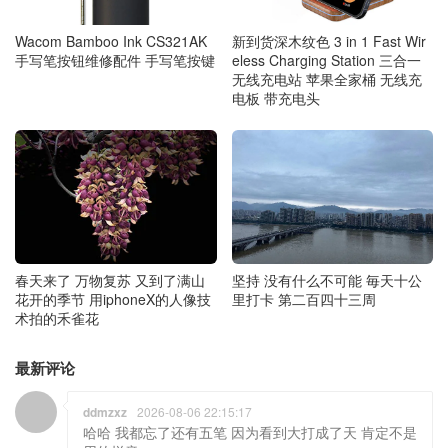
Wacom Bamboo Ink CS321AK
新到货深木纹色 3 in 1 Fast Wir
手写笔按钮维修配件 手写笔按键
eless Charging Station 三合一
无线充电站 苹果全家桶 无线充
电板 带充电头
春天来了 万物复苏 又到了满山
坚持 没有什么不可能 毎天十公
花开的季节 用iphoneX的人像技
里打卡 第二百四十三周
术拍的禾雀花
最新评论
ddmzxz
2026-08-06 22:15:17
哈哈 我都忘了还有五笔 因为看到大打成了天 肯定不是