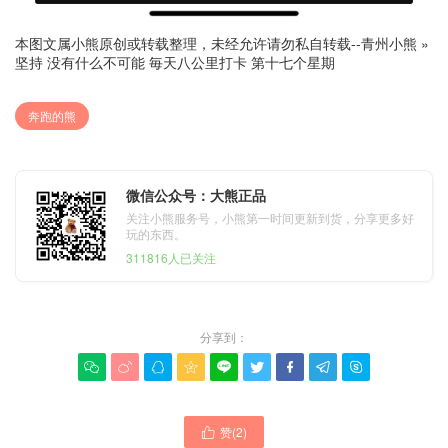
本图文属小熊原创或转载整理，未经允许请勿私自转载--
青州小熊
»
坚持 没有什么不可能 毎天八公里打卡 第十七个星期
奔跑的熊
微信公众号：大熊正品
关注小熊服务号，小熊第一时间更新到货，分享更多好
玩的东西。
311816人已关注
分享到：









赞(
2
)
