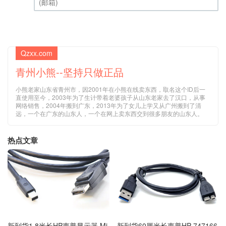
(邮箱) (必填)
Qzxx.com
青州小熊--坚持只做正品
小熊老家山东省青州市，因2001年在小熊在线卖东西，取名这个ID后一
直使用至今，2003年为了生计带着老婆孩子从山东老家去了汉口，从事
网络销售，2004年搬到广东，2013年为了女儿上学又从广州搬到了清
远，一个在广东的山东人，一个在网上卖东西交到很多朋友的山东人。
热点文章
新到货1.8米长HP惠普显示器 Mi
新到货60厘米长惠普HP 747166