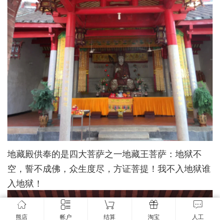
地藏殿供奉的是四大菩萨之一地藏王菩萨：地狱不
空，誓不成佛，众生度尽，方证菩提！我不入地狱谁
入地狱！
熊店
帐户
结算
淘宝
人工