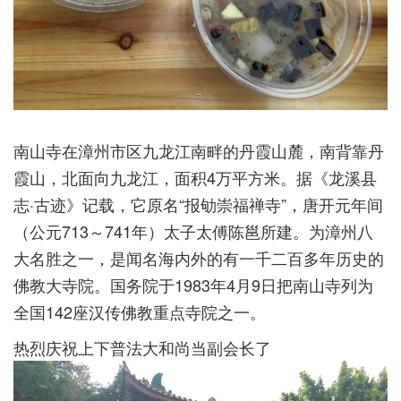
南山寺在漳州市区九龙江南畔的丹霞山麓，南背靠丹
霞山，北面向九龙江，面积4万平方米。据《龙溪县
志·古迹》记载，它原名“报劬崇福禅寺”，唐开元年间
（公元713～741年）太子太傅陈邕所建。为漳州八
大名胜之一，是闻名海内外的有一千二百多年历史的
佛教大寺院。国务院于1983年4月9日把南山寺列为
全国142座汉传佛教重点寺院之一。
热烈庆祝上下普法大和尚当副会长了