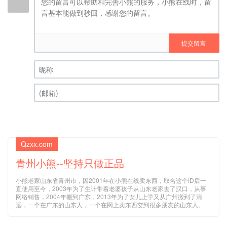
提交留言
昵称 (必填)
(邮箱) (必填)
Qzxx.com
青州小熊--坚持只做正品
小熊老家山东省青州市，因2001年在小熊在线卖东西，取名这个ID后一
直使用至今，2003年为了生计带着老婆孩子从山东老家去了汉口，从事
网络销售，2004年搬到广东，2013年为了女儿上学又从广州搬到了清
远，一个在广东的山东人，一个在网上卖东西交到很多朋友的山东人。