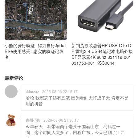
小熊的骑行轨迹--得力自行车deli
新到货原装惠普HP USB-C to D
Bike使用感受--忠实的轨迹记录
P 雷电3 4 USB4笔记本电脑外接
者
DP显示器4K 60hz 831119-001
831753-001 KSC0044
最新评论
ddmzxz
2026-08-06 22:15:17
哈哈 我都忘了还有五笔 因为看到大打成了天 肯定不是
用的拼音
青州小熊
2026-08-06 21:30:17
今年春天，我带着两个老头子围着山东半岛搞过一
圈，这个时间人太多了，回程广东，今天已到了江西