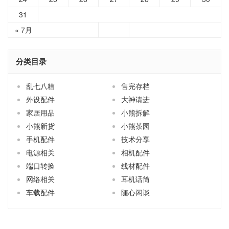
31
« 7月
分类目录
乱七八糟
售完存档
外设配件
大神请进
家居用品
小熊拆解
小熊新货
小熊茶园
手机配件
技术分享
电源相关
相机配件
端口转换
线材配件
网络相关
耳机话筒
车载配件
随心闲谈