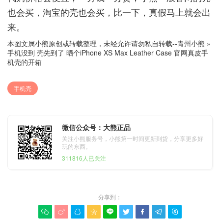
也会买，淘宝的壳也会买，比一下，真假马上就会出
来。
本图文属小熊原创或转载整理，未经允许请勿私自转载--
青州小熊
»
手机没到 壳先到了 晒个iPhone XS Max Leather Case 官网真皮手
机壳的开箱
手机壳
微信公众号：大熊正品
关注小熊服务号，小熊第一时间更新到货，分享更多好
玩的东西。
311816人已关注
分享到：








