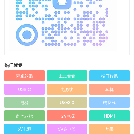
热门标签
奔跑的熊
走走看看
端口转换
USB-C
电源线
耳机
电源
USB3.0
转换线
乱七八糟
12V电源
HDMI
5V电源
5V充电器
苹果