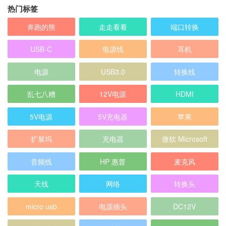
热门标签
奔跑的熊
走走看看
端口转换
USB-C
电源线
耳机
电源
USB3.0
转换线
乱七八糟
12V电源
HDMI
5V电源
5V充电器
苹果
扩展坞
充电器
微软 Microsoft
音频线
HP 惠普
麦克风
天线
网络
转换头
micro usb
电源插头
DC12V