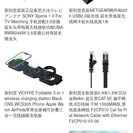
新到货原装NETGEAR网件A620
新到货原装正品索尼大法テレビ
0 USB2.0延长线 延长带底座无
アンテナ SONY Xperia 1 II For
线网卡延长线底座1米
TV Watching 手机原配3.5音频
延长头带电视天线接收功能UBA-
BWW246W 3.5音频公转母延长
镀金头
新到货 VICHYIE Foldable 3-in-1
新到货全新原装0.9米1.8米贝尔
wireless charging station Black
金Belkin 超五类CAT.5E 扁平网
CNS-WCS305 Phone Apple Wa
线 8芯纯铜 千M 1000M网线 黑
tch AirPods苹果全家桶可折叠三
色面条网线 F2CP010 Cat 5e Fl
合一无线磁吸充电板
at Network Cable with Ethernet
F2CP010-03 06