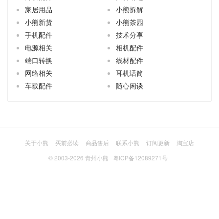
家居用品
小熊拆解
小熊新货
小熊茶园
手机配件
技术分享
电源相关
相机配件
端口转换
线材配件
网络相关
耳机话筒
车载配件
随心闲谈
关于小熊
买前必读
商品售后
联系小熊
订阅更新
淘宝店
© 2003-2026
青州小熊
粤ICP备12089271号