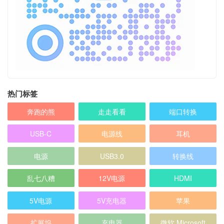
热门标签
奔跑的熊
走走看看
端口转换
USB-C
电源线
耳机
电源
USB3.0
转换线
乱七八糟
12V电源
HDMI
5V电源
5V充电器
苹果
扩展坞
充电器
微软 Microsoft