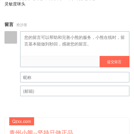
灵敏度咪头
留言
抢沙发
提交留言
昵称 (必填)
(邮箱) (必填)
Qzxx.com
青州小熊--坚持只做正品