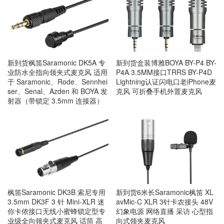
新到货枫笛Saramonic DK5A 专
新到货盒装博雅BOYA BY-P4 BY-
业防水全指向领夹式麦克风 适用
P4A 3.5MM接口TRRS BY-P4D
于 Saramonic、Rode、Sennhei
Lightning认证闪电口老iPhone麦
ser、Senal、Azden 和 BOYA 发
克风 可折叠手机外置麦克风
射器（带锁定 3.5mm 连接器）
枫笛Saramonic DK3B 索尼专用
新到货6米长Saramonic枫笛 XL
3.5mm DK3F 3 针 Mini-XLR 迷
avMic-C XLR 3针卡农接头 48V
你卡侬接口无线小蜜蜂锁定型专
幻象电源 网络直播 采访 心型指
业级全向领夹式麦克风 话筒 高
向式领夹麦克风