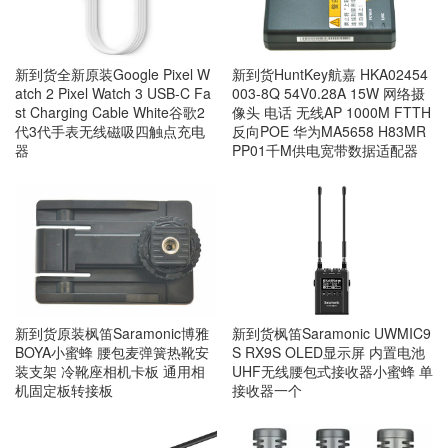
新到货全新原装Google Pixel W
新到货HuntKey航嘉 HKA02454
atch 2 Pixel Watch 3 USB-C Fa
003-8Q 54V0.28A 15W 网络摄
st Charging Cable White谷歌2
像头 电话 无线AP 1000M FTTH
代3代手表无线磁吸四触点充电
反向POE 华为MA5658 H83MR
器
PP01千M供电宽带数据适配器
新到货原装枫笛Saramonic博雅
新到货枫笛Saramonic UWMIC9
BOYA小蜜蜂 腰包麦弹簧热靴安
S RX9S OLED显示屏 内置电池
装支架 冷靴座相机卡板 通用相
UHF无线腰包式接收器小蜜蜂 单
机固定板转接板
接收器一个