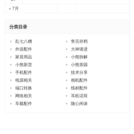
« 7月
分类目录
乱七八糟
售完存档
外设配件
大神请进
家居用品
小熊拆解
小熊新货
小熊茶园
手机配件
技术分享
电源相关
相机配件
端口转换
线材配件
网络相关
耳机话筒
车载配件
随心闲谈