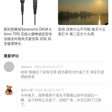
新到货枫笛Saramonic DK3A 3.
坚持 没有什么不可能 毎天十公
5mm TRS 无线小蜜蜂锁定型专
里打卡 第二百六十九周
业级全向领夹式麦克风 话筒 高
灵敏度咪头
最新评论
ddmzxz
2026-08-06 22:15:17
哈哈 我都忘了还有五笔 因为看到大打成了天 肯定不是
用的拼音
青州小熊
2026-08-06 21:30:17
今年春天，我带着两个老头子围着山东半岛搞过一
圈，这个时间人太多了，回程广东，今天已到了江西
了。