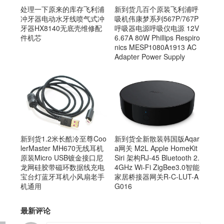
处理一下原来的库存飞利浦
新到货几百个原装飞利浦呼
冲牙器电动水牙线喷气式冲
吸机伟康梦系列567P/767P
牙器HX8140无底壳维修配
呼吸器电源呼吸仪电源 12V
件机芯
6.67A 80W Phillips Respiro
nics MESP1080A1913 AC
Adapter Power Supply
新到货1.2米长酷冷至尊Coo
新到货全新散装韩国版Aqar
lerMaster MH670无线耳机
a网关 M2L Apple HomeKit
原装Micro USB镀金接口尼
Siri 架构RJ-45 Bluetooth 2.
龙网硅胶带磁环数据线充电
4GHz Wi-Fi ZigBee3.0智能
宝台灯蓝牙耳机小风扇老手
家居桥接器网关R-C-LUT-A
机通用
G016
最新评论