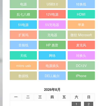
电源
USB3.0
转换线
乱七八糟
12V电源
HDMI
5V电源
5V充电器
苹果
扩展坞
充电器
微软 Microsoft
音频线
HP 惠普
麦克风
天线
网络
转换头
micro usb
电源插头
DC12V
数据线
DELL戴尔
iPhone
2026年8月
一
二
三
四
五
六
日
1
2