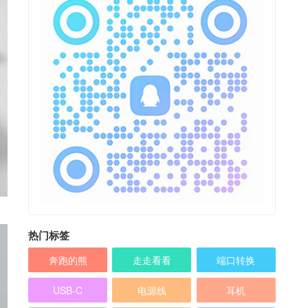
热门标签
奔跑的熊
走走看看
端口转换
USB-C
电源线
耳机