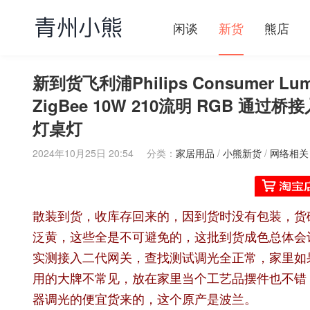
闲谈
新货
熊店
新到货飞利浦Philips Consumer Lumina
ZigBee 10W 210流明 RGB 通
灯桌灯
2024年10月25日 20:54
分类：
家居用品
/
小熊新货
/
网络相关
散装到货，收库存回来的，因到货时没有包装，货
泛黄，这些全是不可避免的，这批到货成色总体会
实测接入二代网关，查找测试调光全正常，家里如果已
用的大牌不常见，放在家里当个工艺品摆件也不错，
器调光的便宜货来的，这个原产是波兰。