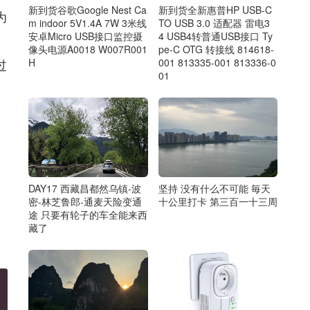
新到货谷歌Google Nest Ca
新到货全新惠普HP USB-C
为
m indoor 5V1.4A 7W 3米线
TO USB 3.0 适配器 雷电3
安卓Micro USB接口监控摄
4 USB4转普通USB接口 Ty
像头电源A0018 W007R001
pe-C OTG 转接线 814618-
H
001 813335-001 813336-0
过
01
DAY17 西藏昌都然乌镇-波
坚持 没有什么不可能 毎天
密-林芝鲁郎-通麦天险变通
十公里打卡 第三百一十三周
途 只要有轮子的车全能来西
藏了