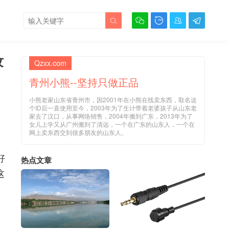





纹
Qzxx.com
青州小熊--坚持只做正品
小熊老家山东省青州市，因2001年在小熊在线卖东西，取名这
个ID后一直使用至今，2003年为了生计带着老婆孩子从山东老
家去了汉口，从事网络销售，2004年搬到广东，2013年为了
女儿上学又从广州搬到了清远，一个在广东的山东人，一个在
网上卖东西交到很多朋友的山东人。
好
热点文章
这