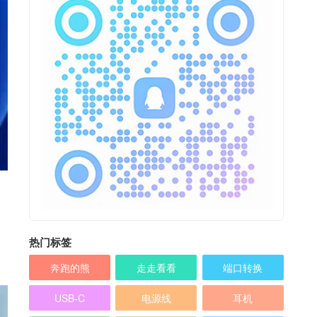
热门标签
奔跑的熊
走走看看
端口转换
USB-C
电源线
耳机