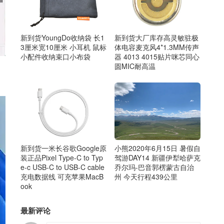
新到货YoungDo收纳袋 长1
新到货大厂库存高灵敏驻极
3厘米宽10厘米 小耳机 鼠标
体电容麦克风4*1.3MM传声
小配件收纳束口小布袋
器 4013 4015贴片咪芯同心
圆MIC耐高温
新到货一米长谷歌Google原
小熊2020年6月15日 暑假自
装正品Pixel Type-C to Typ
驾游DAY14 新疆伊犁哈萨克
e-c USB-C to USB-C cable
乔尔玛-巴音郭楞蒙古自治
充电数据线 可充苹果MacB
州 今天行程439公里
ook
最新评论