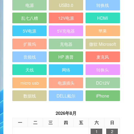
电源
USB3.0
转换线
乱七八糟
12V电源
HDMI
5V电源
5V充电器
苹果
扩展坞
充电器
微软 Microsoft
音频线
HP 惠普
麦克风
天线
网络
转换头
micro usb
电源插头
DC12V
数据线
DELL戴尔
iPhone
2026年8月
一
二
三
四
五
六
日
1
2