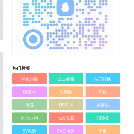
热门标签
奔跑的熊
走走看看
端口转换
USB-C
电源线
耳机
电源
USB3.0
转换线
乱七八糟
12V电源
HDMI
5V电源
5V充电器
苹果