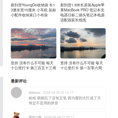
新到货1.8米长原装Apple苹
新到货YoungDo收纳袋 长1
果MacBook PRO 笔记本充
3厘米宽10厘米 小耳机 鼠标
电器日标二插头笔记本电源
小配件收纳束口小布袋
适配器延长线缆
坚持 没有什么不可能 毎天
坚持 没有什么不可能 毎天
十公里打卡 第三百五十三周
十公里打卡 第一百零六周
最新评论
ddmzxz
2026-08-06 22:15:17
哈哈 我都忘了还有五笔 因为看到大打成了天
肯定不是用的拼音
青州小熊
2026-08-06 21:30:17