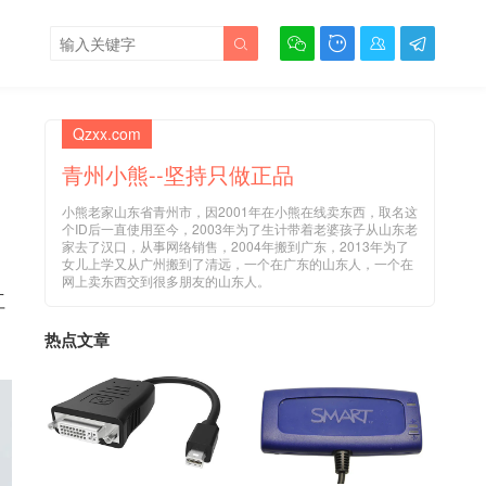





Qzxx.com
青州小熊--坚持只做正品
小熊老家山东省青州市，因2001年在小熊在线卖东西，取名这
个ID后一直使用至今，2003年为了生计带着老婆孩子从山东老
家去了汉口，从事网络销售，2004年搬到广东，2013年为了
女儿上学又从广州搬到了清远，一个在广东的山东人，一个在
网上卖东西交到很多朋友的山东人。
红
热点文章