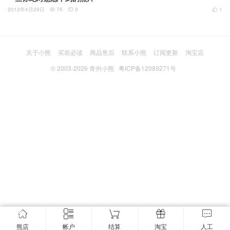
2012年4月29日
7K
0
1



关于小熊
买前必读
商品售后
联系小熊
订阅更新
淘宝店
© 2003-2026
青州小熊
粤ICP备12089271号
熊店
帐户
结算
淘宝
人工