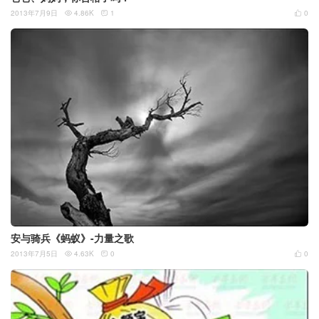
2013年7月9日
4.86K
1
0



安与骑兵《蚂蚁》-力量之歌
2013年7月5日
4.63K
0
0


