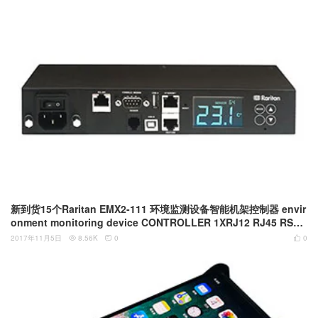
新到货15个Raritan EMX2-111 环境监测设备智能机架控制器 envir
onment monitoring device CONTROLLER 1XRJ12 RJ45 RS48
5 USB-A USB-B ETHERNET DB9
2017年11月5日
8.56K
0
0


