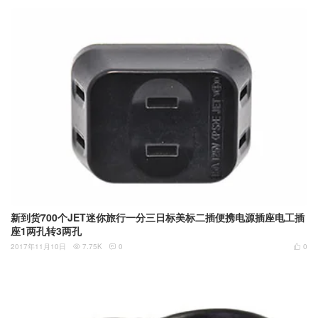
新到货700个JET迷你旅行一分三日标美标二插便携电源插座电工插
座1两孔转3两孔
2017年11月10日
7.75K
0
0


