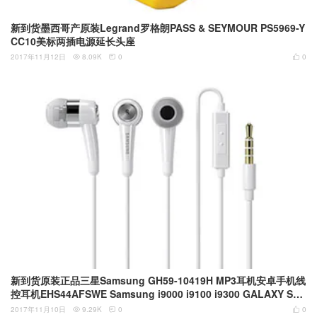
新到货墨西哥产原装Legrand罗格朗PASS & SEYMOUR PS5969-Y
CC10美标两插电源延长头座
2017年11月12日
8.09K
0
0



新到货原装正品三星Samsung GH59-10419H MP3耳机安卓手机线
控耳机EHS44AFSWE Samsung i9000 i9100 i9300 GALAXY S2
S3 S4 S5
2017年11月10日
9.29K
0
0


