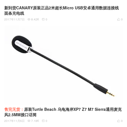
新到货CANARY原装正品2米超长Micro USB安卓通用数据连接线
面条充电线
2017年11月7日
8.42K
0
0



售完无货：
原装Turtle Beach 乌龟海岸XP7 Z7 M7 Sierra通用麦克
风2.5MM接口话筒
2017年11月6日
7.18K
0
0


