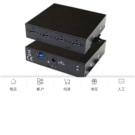
售完无货：
3.5位软驱位USB3.0 HUB U3H414 TUSB8040A第二代
熊店
帐户
结算
淘宝
人工
四端口 SHUuperSpeed USB (USB 3.0) 集线器工业控制
2017年11月1日
7.87K
8
0


