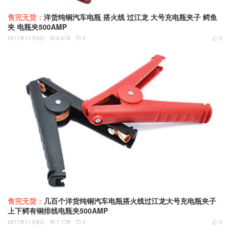
售完无货：
洋货纯铜汽车电瓶 搭火线 过江龙 大号充电瓶夹子 鳄鱼
夹 电瓶夹500AMP
2017年11月9日
6.61K
0
0



售完无货：
几百个洋货纯铜汽车电瓶搭火线过江龙大号充电瓶夹子
上下鳄有铜排线电瓶夹500AMP
2017年11月8日
7.17K
0
0


