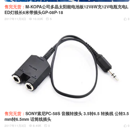
售完无货：
M-KOPA公司多晶太阳能电池板12V8W充12V电瓶充电L
ED灯线长6米带插头GP-08P-18
2017年11月3日
10.03K
5
3



售完无货：
SONY索尼PC-58S 音频转接头 3.5转6.5 转换线 公转3.5
mm转6.5mm 话筒线插头
2017年11月3日
8.45K
0
0


