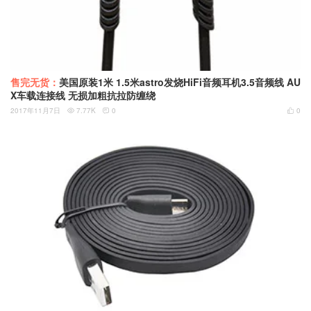
售完无货：
美国原装1米 1.5米astro发烧HiFi音频耳机3.5音频线 AU
X车载连接线 无损加粗抗拉防缠绕
2017年11月7日
7.77K
0
0


