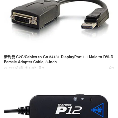
新到货 C2G/Cables to Go 54131 DisplayPort 1.1 Male to DVI-D
Female Adapter Cable, 8-Inch
2017年11月9日
6.36K
0
0


