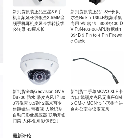
新到货原装正品三星3.5手
新到货原装正品1.8米长贝
机音频延长线镀金3.5MM音
尔金Belkin 1394B视频采集
频手机耳机麦延长线转接线
专用 9针转4针 800转400 D
公转母 43厘米长
V F3N403-06-APL数据线1
394B 9 Pin to 4 Pin Firewir
e Cable
新到货全新Geovision GV-V
新到货二手单MOVO XLR卡
D8700 防水 带麦克风 IP 80
农口 鹅颈麦克风无底座GM-
0万像素 3.3到12毫米可变
5 GM-7 MGN15心形指向讲
焦距镜头 带夜视 人脸识别
台办公室会议麦克风
自动门影像感应器 联动开锁
门禁 人体检测 影像识别
最新评论