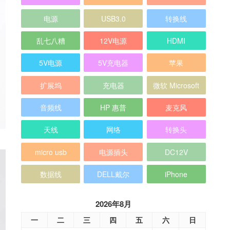
电源
USB3.0
转换线
乱七八糟
12V电源
HDMI
5V电源
5V充电器
苹果
扩展坞
充电器
微软 Microsoft
音频线
HP 惠普
麦克风
天线
网络
转换头
micro usb
电源插头
DC12V
数据线
DELL戴尔
iPhone
2026年8月
一
二
三
四
五
六
日