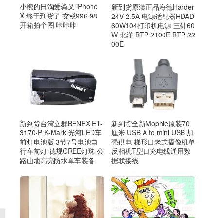
小熊的日淘爱粪叉 iPhone
新到货原装正品海德Harder
X 终于到货了 交税996.98
24V 2.5A 电源适配器HDAD
开箱拍个图 咔咔咔
60W104打印机电源 三针60
W 北洋 BTP-2100E BTP-22
00E
新到货台湾立群BENEX ET-
新到货全新Mophie原装70
3170-P K-Mark 光河LED车
厘米 USB A to mini USB 加
前灯电池版 3节7号电池自
强供电 梯形口老式摄像机单
行车前灯 德规CREE灯珠 公
反相机T型口充电线通用数
路山地高亮防水单车装备
据联接线