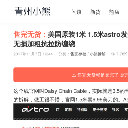
闲谈
新货
熊店
售完无货：
美国原装1米 1.5米astr
无损加粗抗拉防缠绕
2017年11月7日 16:44
分类：
售完存档
/
小熊拆解
7.78K

⚠️ 售完无货就是卖完了 卖
这个线官网叫Daisy Chain Cable，实际就
的拆解，做工很不错，官网1.5米卖9.99美刀的。
A