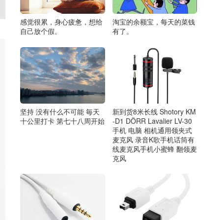
感觉很累，身心疲惫，想给
淘宝的余额宝，每天的菜钱
自己放个假。
有了。
坚持 没有什么不可能 毎天
新到货8米长线 Shotory KM
十公里打卡 第七十八周开始
-D1 DÖRR Lavalier LV-30
手机 电脑 相机通用领夹式
麦克风 录音K歌手机话筒有
线麦克风手机小蜜蜂 翻领麦
克风