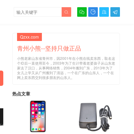





Qzxx.com
青州小熊--坚持只做正品
小熊老家山东省青州市，因2001年在小熊在线卖东西，取名这
个ID后一直使用至今，2003年为了生计带着老婆孩子从山东老
家去了汉口，从事网络销售，2004年搬到广东，2013年为了
女儿上学又从广州搬到了清远，一个在广东的山东人，一个在
网上卖东西交到很多朋友的山东人。
热点文章