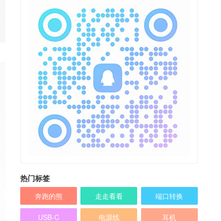
热门标签
奔跑的熊
走走看看
端口转换
USB-C
电源线
耳机