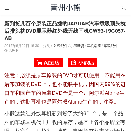


新到货几百个原装正品捷豹JAGUAR汽车载吸顶头枕
后排头枕DVD显示器红外线无线耳机CW93-19C057-
AB
2017年8月29日 18:30
分类：
外设配件
/
小熊新货
/
耳机话筒
/
车载配件
7.94K

注意：必须是原车原装的DVD才可以使用，不能用在
后来加装的DVD上，也不能联手机，因国内99%的进
口车和国产车的原装DVD全是一个厂阿尔派Alpine生
产的，这批耳机也是阿尔派Alpine生产的，注意。
小熊这款红外线耳机新到货了大约6千个，是一个品
牌的车载耳机代工厂收的库存，基本上各个品牌全有
吧，从宾利、法拉利、捷豹、丰田等有标志的到无标