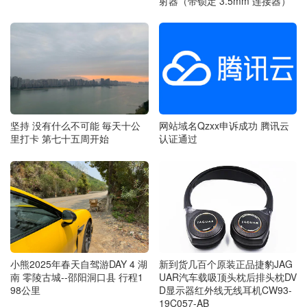
射器（带锁定 3.5mm 连接器）
坚持 没有什么不可能 毎天十公
网站域名Qzxx申诉成功 腾讯云
里打卡 第七十五周开始
认证通过
新到货几百个原装正品捷豹JAG
小熊2025年春天自驾游DAY 4 湖
UAR汽车载吸顶头枕后排头枕DV
南 零陵古城--邵阳洞口县 行程1
D显示器红外线无线耳机CW93-
98公里
19C057-AB