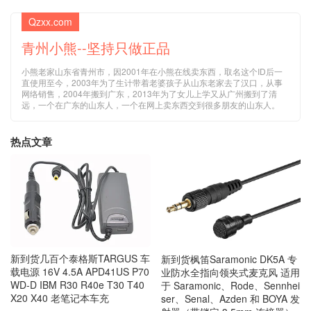
Qzxx.com
青州小熊--坚持只做正品
小熊老家山东省青州市，因2001年在小熊在线卖东西，取名这个ID后一
直使用至今，2003年为了生计带着老婆孩子从山东老家去了汉口，从事
网络销售，2004年搬到广东，2013年为了女儿上学又从广州搬到了清
远，一个在广东的山东人，一个在网上卖东西交到很多朋友的山东人。
热点文章
新到货几百个泰格斯TARGUS 车
新到货枫笛Saramonic DK5A 专
载电源 16V 4.5A APD41US P70
业防水全指向领夹式麦克风 适用
WD-D IBM R30 R40e T30 T40
于 Saramonic、Rode、Sennhei
X20 X40 老笔记本车充
ser、Senal、Azden 和 BOYA 发