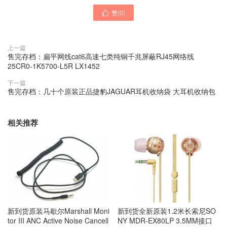
赞(
0
)

上一篇
售完存档：扁平网线cat6高速七类纯铜千兆屏蔽RJ45网络线
25CR0-1K5700-L5R LX1452
下一篇
售完存档：几十个原装正品捷豹JAGUAR耳机收纳袋 大耳机收纳包
相关推荐
新到货原装马歇尔Marshall Moni
新到货全新原装1.2米长索尼SO
tor III ANC Active Noise Cancell
NY MDR-EX80LP 3.5MM接口