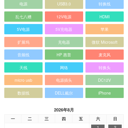
电源
USB3.0
转换线
乱七八糟
12V电源
HDMI
5V电源
5V充电器
苹果
扩展坞
充电器
微软 Microsoft
音频线
HP 惠普
麦克风
天线
网络
转换头
micro usb
电源插头
DC12V
数据线
DELL戴尔
iPhone
2026年8月
一
二
三
四
五
六
日
1
2