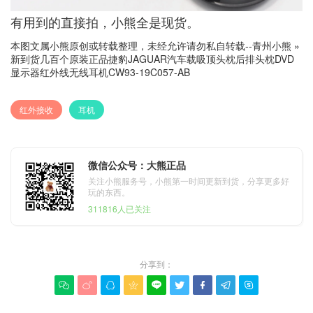
有用到的直接拍，小熊全是现货。
本图文属小熊原创或转载整理，未经允许请勿私自转载--
青州小熊
»
新到货几百个原装正品捷豹JAGUAR汽车载吸顶头枕后排头枕DVD
显示器红外线无线耳机CW93-19C057-AB
红外接收
耳机
微信公众号：大熊正品
关注小熊服务号，小熊第一时间更新到货，分享更多好
玩的东西。
311816人已关注
分享到：








