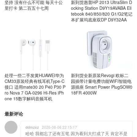
坚持 没有什么不可能 毎天十公
新到货惠普HP 2013 UltraSlim D
里打卡 第二百五十七周
ocking Station D9Y19AVABA Eli
tebook 840/850/820 G1/G2笔记
本扩展坞底座双DP D9Y32AA
处理一些二手发黄HUAWEI华为
新到货全新原装Revogi 欧标二
CM33原装经典有线耳机Type-C
园插带计量电费功能WIFI智能电
接口 适用mate30 20 P40 P30 P
源插座 Smart Power PlugSOW0
ro Nova 7 GA-0296 Hi-Res iPh
18FR 4000W
one 15数字解码音频耳机
最新评论
ddmzxz
2026-08-06 22:15:17
哈哈 我都忘了还有五笔 因为看到大打成了天 肯定不是