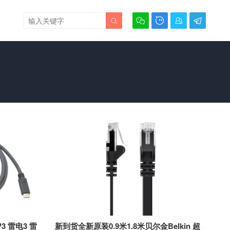





™3 雷电3 雷
新到货全新原装0.9米1.8米贝尔金Belkin 超