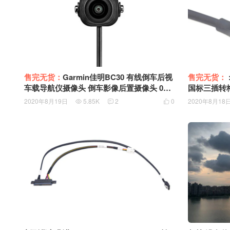
售完无货：
Garmin佳明BC30 有线倒车后视
售完无货：
车载导航仪摄像头 倒车影像后置摄像头 010
国标三插转
–12242–23
2020年8月19日
5.85K
2
0
2020年8月18


