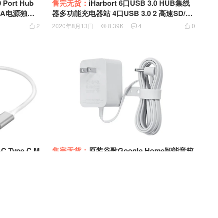
0 Port Hub
售完无货：
iHarbort 6口USB 3.0 HUB集线
器多功能充电器站 4口USB 3.0 2 高速SD/TF
0M55K5MG
卡读卡器 支持5V2.1A苹果协议 RH6CSE00
2
2020年8月13日
8.39K
4
0




W
 Type C M
售完无货：
原装谷歌Google Home智能音箱
I 多端口集线器外
16.5V 2A 33W电源适配器充电器3.5*1.35接
持60W供电4K 30Hz Y-3707
口 W033R004H W16-033N1A
0
2020年8月10日
6.13K
0
0



