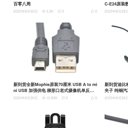
百零八周
C-E24原装数
2020年8月30日
3.2K
0
0
2020年8月28



新到货全新Mophie原装70厘米 USB A to mi
新到货迪比科
ni USB 加强供电 梯形口老式摄像机单反相
夹子 纯铜汽
机T型口充电线通用数据联接线
子 鳄鱼夹 
2020年8月26日
10.65K
0
0
2020年8月26


