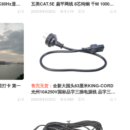
K60Hz显示
五类CAT.5E 扁平网线 8芯纯铜 千M 1000M
B-C USB3.
网线 黑色面条网线 F2CP010 Cat 5e Flat Ne
0
2020年8月26日
9.11K
3
0




充 双EMARK芯
twork Cable with Ethernet F2CP010-03 06
里打卡 第一
售完无货：
全新大园头63厘米KING-CORD
光州10A250V国标品字三插电源线 品字三孔
0.75铜芯 AC Power Cord KC-003 KC-017N
0
2020年8月20日
6.06K
0
1



