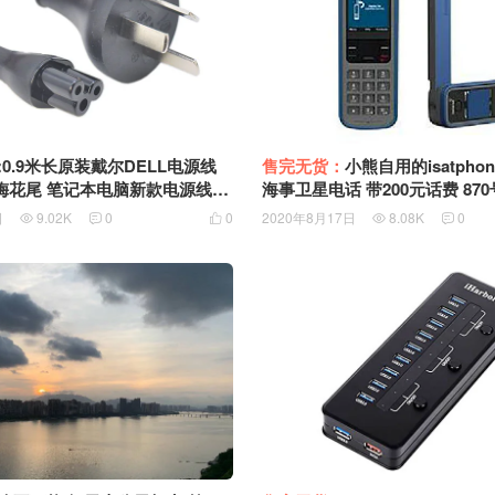
:0.9米长原装戴尔DELL电源线
售完无货：
小熊自用的isatphon
梅花尾 笔记本电脑新款电源线X
海事卫星电话 带200元话费 870号段 收到就
PS13 XPS15 0M27TM X219C 450-AFOO
能用
日
9.02K
0
0
2020年8月17日
8.08K
0




