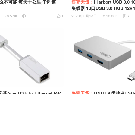
么不可能 毎天十公里打卡 第一
售完无货：
iHarbort USB 3.0 1
集线器 10口USB 3.0 HUB 12V4A电源独立
供电HUB VIA VL812芯片组B0
日
5.3K
0
1
2020年8月14日
10.06K
6





宏基Acer USB to Ethernet RJ4
售完无货：
UNITEK优越者USB-C
r USB2.0以太网卡转换器 100M有
ultiPort Hub USB3.0 HDM
X88772B
接扩展 支
日
6.82K
2
0
2020年8月11日
8.78K
3




