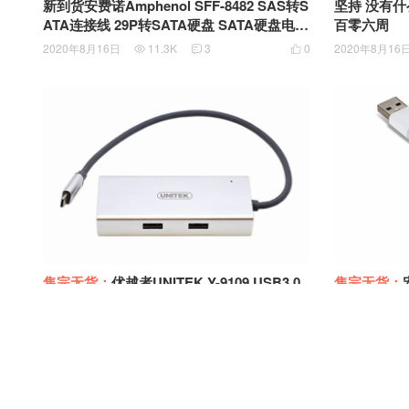
新到货安费诺Amphenol SFF-8482 SAS转S
坚持 没有什
ATA连接线 29P转SATA硬盘 SATA硬盘电源
百零六周
数据二合一硬盘线 RSS22-0292 M1067458
2020年8月16日
11.3K
3
0
2020年8月16



售完无货：
优越者UNITEK Y-9109 USB3.0
售完无货：
Type-C 4端口集线器 USB-C to USB-C US
5 Adapte
B 3.0 HUB可外接独立供电
线网卡ACB541 NP.CAB1A.026 A
2020年8月13日
8.3K
0
2
2020年8月12



芯片