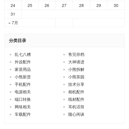
24
25
26
27
28
29
30
31
« 7月
分类目录
乱七八糟
售完存档
外设配件
大神请进
家居用品
小熊拆解
小熊新货
小熊茶园
手机配件
技术分享
电源相关
相机配件
端口转换
线材配件
网络相关
耳机话筒
车载配件
随心闲谈