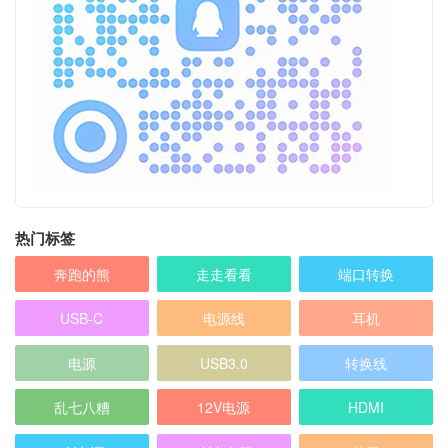
热门标签
奔跑的熊
走走看看
端口转换
USB-C
电源线
耳机
电源
USB3.0
转换线
乱七八糟
12V电源
HDMI