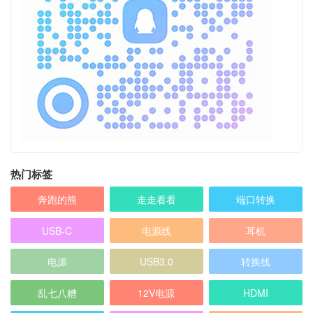
热门标签
奔跑的熊
走走看看
端口转换
USB-C
电源线
耳机
电源
USB3.0
转换线
乱七八糟
12V电源
HDMI