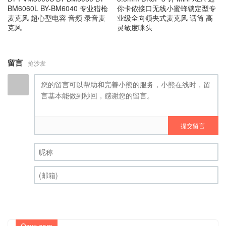
BM6060L BY-BM6040 专业猎枪
你卡侬接口无线小蜜蜂锁定型专
麦克风 超心型电容 音频 录音麦
业级全向领夹式麦克风 话筒 高
克风
灵敏度咪头
留言
抢沙发
提交留言
昵称 (必填)
(邮箱) (必填)
Qzxx.com