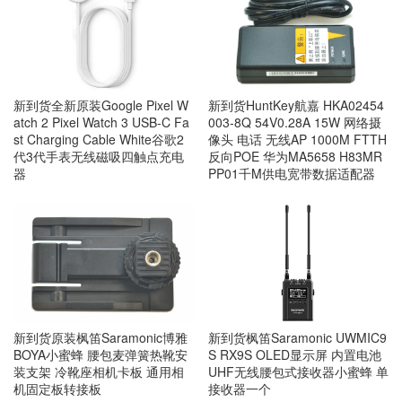
新到货全新原装Google Pixel W
新到货HuntKey航嘉 HKA02454
atch 2 Pixel Watch 3 USB-C Fa
003-8Q 54V0.28A 15W 网络摄
st Charging Cable White谷歌2
像头 电话 无线AP 1000M FTTH
代3代手表无线磁吸四触点充电
反向POE 华为MA5658 H83MR
器
PP01千M供电宽带数据适配器
新到货原装枫笛Saramonic博雅
新到货枫笛Saramonic UWMIC9
BOYA小蜜蜂 腰包麦弹簧热靴安
S RX9S OLED显示屏 内置电池
装支架 冷靴座相机卡板 通用相
UHF无线腰包式接收器小蜜蜂 单
机固定板转接板
接收器一个