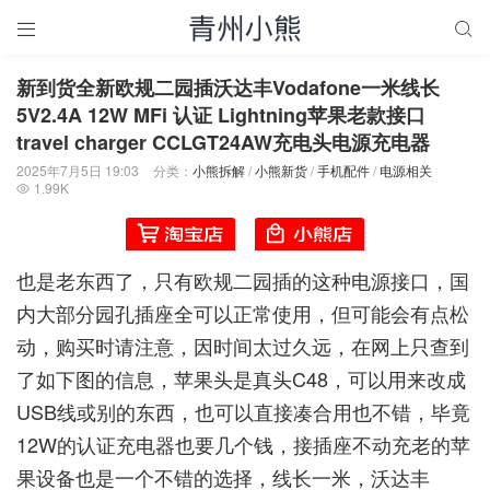


新到货全新欧规二园插沃达丰Vodafone一米线长
5V2.4A 12W MFi 认证 Lightning苹果老款接口
travel charger CCLGT24AW充电头电源充电器
2025年7月5日 19:03
分类：
小熊拆解
/
小熊新货
/
手机配件
/
电源相关
1.99K

也是老东西了，只有欧规二园插的这种电源接口，国
内大部分园孔插座全可以正常使用，但可能会有点松
动，购买时请注意，因时间太过久远，在网上只查到
了如下图的信息，苹果头是真头C48，可以用来改成
USB线或别的东西，也可以直接凑合用也不错，毕竟
12W的认证充电器也要几个钱，接插座不动充老的苹
果设备也是一个不错的选择，线长一米，沃达丰