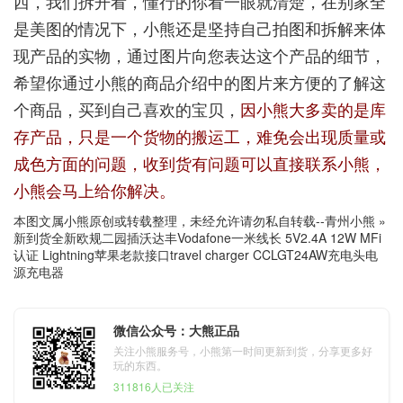
西，我们拆开看，懂行的你看一眼就清楚，在别家全
是美图的情况下，小熊还是坚持自己拍图和拆解来体
现产品的实物，通过图片向您表达这个产品的细节，
希望你通过小熊的商品介绍中的图片来方便的了解这
个商品，买到自己喜欢的宝贝，
因小熊大多卖的是库
存产品，只是一个货物的搬运工，难免会出现质量或
成色方面的问题，收到货有问题可以直接联系小熊，
小熊会马上给你解决。
本图文属小熊原创或转载整理，未经允许请勿私自转载--
青州小熊
»
新到货全新欧规二园插沃达丰Vodafone一米线长 5V2.4A 12W MFi
认证 Lightning苹果老款接口travel charger CCLGT24AW充电头电
源充电器
微信公众号：大熊正品
关注小熊服务号，小熊第一时间更新到货，分享更多好
玩的东西。
311816人已关注