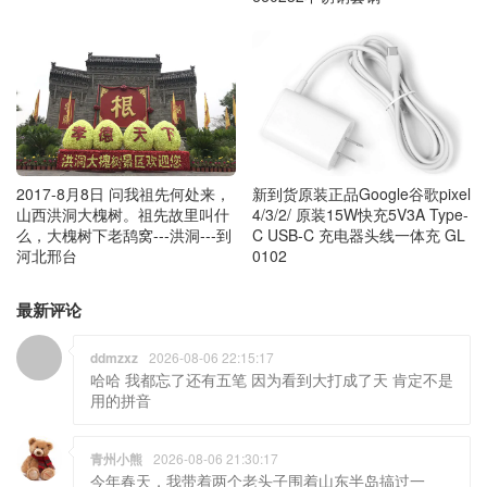
新到货原装正品Google谷歌pixel
2017-8月8日 问我祖先何处来，
4/3/2/ 原装15W快充5V3A Type-
山西洪洞大槐树。祖先故里叫什
C USB-C 充电器头线一体充 GL
么，大槐树下老鸹窝---洪洞---到
0102
河北邢台
最新评论
ddmzxz
2026-08-06 22:15:17
哈哈 我都忘了还有五笔 因为看到大打成了天 肯定不是
用的拼音
青州小熊
2026-08-06 21:30:17
今年春天，我带着两个老头子围着山东半岛搞过一