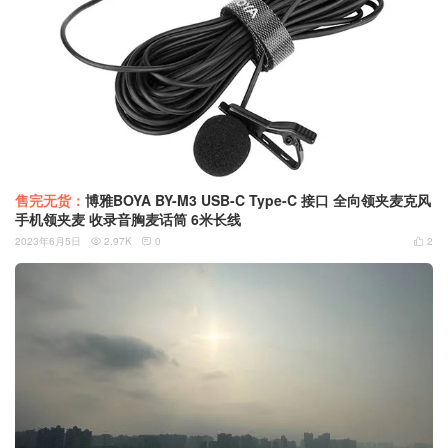
售完无货：
博雅BOYA BY-M3 USB-C Type-C 接口 全向领夹麦克风
手机领夹麦 收录音胸麦话筒 6米长线
2023年6月5日
2.97K
0
2


