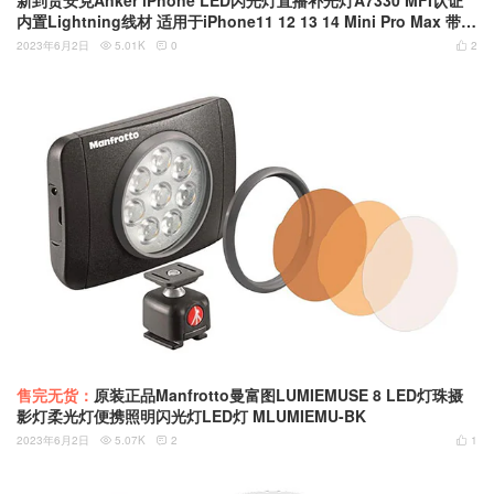
内置Lightning线材 适用于iPhone11 12 13 14 Mini Pro Max 带闪
光灯模式和手电筒模式
2023年6月2日
5.01K
0
2



售完无货：
原装正品Manfrotto曼富图LUMIEMUSE 8 LED灯珠摄
影灯柔光灯便携照明闪光灯LED灯 MLUMIEMU-BK
2023年6月2日
5.07K
2
1


