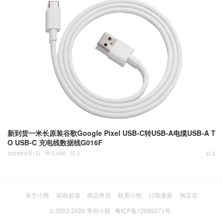
新到货一米长原装谷歌Google Pixel USB-C转USB-A电缆USB-A T
O USB-C 充电线数据线G016F
2023年6月1日
5.08K
2
2



关于小熊
买前必读
商品售后
联系小熊
订阅更新
淘宝店
© 2003-2026
青州小熊
粤ICP备12089271号