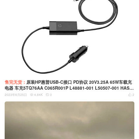
售完无货：
原装HP惠普USB-C接口 PD协议 20V3.25A 65W车载充
电器 车充5TQ76AA C065R001P L48881-001 L50507-001 HAS-
C001AA Auto Adapter
2023年6月25日
4.84K
0
2


