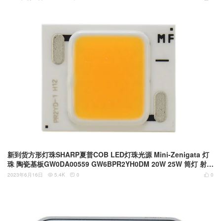
新到货方形灯珠SHARP夏普COB LED灯珠光源 Mini-Zenigata 灯
珠 陶瓷基板GW0DA00559 GW6BPR2YH0DM 20W 25W 筒灯 射灯
商用照明维修替换灯珠
2023年6月16日
5.4K
0
0


