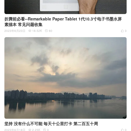
折腾前必看--Remarkable Paper Tablet 1代10.3寸电子书墨水屏
素描本 常见问题收集
2023年6月23日
18.52K
60
3



坚持 没有什么不可能 毎天十公里打卡 第二百五十周
2023年6月18日
2.25K
0
0


