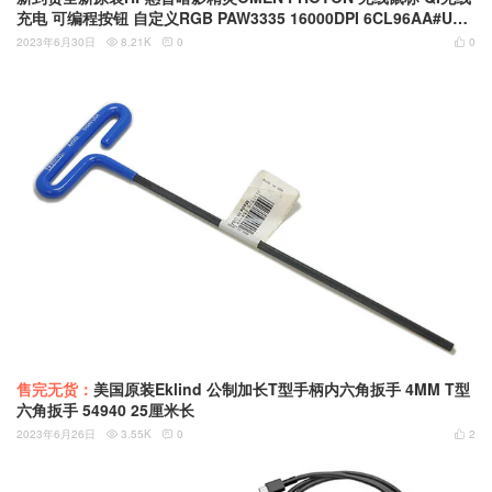
充电 可编程按钮 自定义RGB PAW3335 16000DPI 6CL96AA#UUF
L54089-001
2023年6月30日
8.21K
0
0



售完无货：
美国原装Eklind 公制加长T型手柄内六角扳手 4MM T型
六角扳手 54940 25厘米长
2023年6月26日
3.55K
0
2


