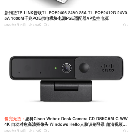
新到货TP-LINK普联TL-POE2406 24V0.25A TL-POE2412G 24V0.
5A 1000M千兆POE供电模块电源PoE适配器AP监控电源
2023年6月14日
7.63K
0
0



售完无货：
思科Cisco Webex Desk Camera CD-DSKCAM-C-WW
4K 自动对焦高清摄像头 Windows Hello人脸识别登录 超清视频会
议摄像头
2023年6月13日
8.73K
7
2


