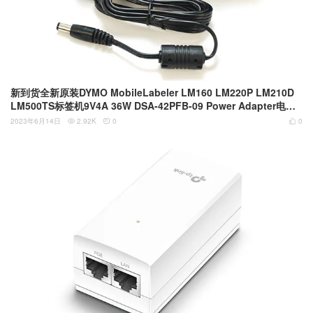
新到货全新原装DYMO MobileLabeler LM160 LM220P LM210D
LM500TS标签机9V4A 36W DSA-42PFB-09 Power Adapter电源
适配器
2023年6月14日
2.92K
0
0


