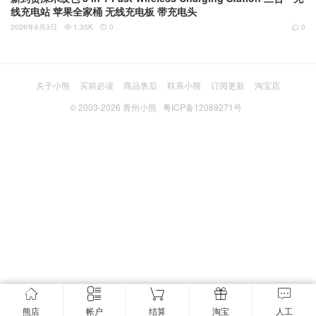
线充电站 苹果全家桶 无线充电板 带充电头
2026年6月3日
1.35K
0
0



关于小熊
买前必读
商品售后
联系小熊
订阅更新
淘宝店
© 2003-2026
青州小熊
粤ICP备12089271号
熊店
帐户
结算
淘宝
人工