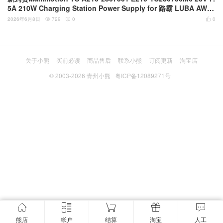
5A 210W Charging Station Power Supply for 路霸 LUBA AWD
3 Series 1500 1500H 3000 3000H 5000 5000H割草机器人原装充
2026年6月8日
729
0
0



电站电源适配器
关于小熊
买前必读
商品售后
联系小熊
订阅更新
淘宝店
© 2003-2026
青州小熊
粤ICP备12089271号
熊店
帐户
结算
淘宝
人工