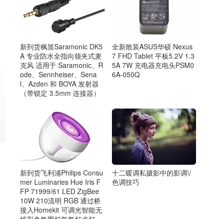
新到货枫笛Saramonic DK5
全新散装ASUS华硕 Nexus
A 专业防水全指向领夹式麦
7 FHD Tablet 平板5.2V 1.3
克风 适用于 Saramonic、R
5A 7W 充电器充电头PSM0
ode、Sennheiser、Sena
6A-050Q
l、Azden 和 BOYA 发射器
（带锁定 3.5mm 连接器）
十二暖调私摄影中的影调\/
新到货飞利浦Philips Consu
色调技巧
mer Luminaries Hue Iris F
FP 71999/61 LED ZigBee
10W 210流明 RGB 通过桥
接入Homekit 可调光智能无