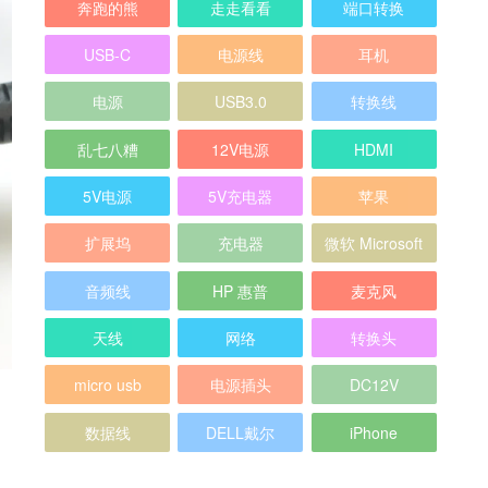
奔跑的熊
走走看看
端口转换
USB-C
电源线
耳机
电源
USB3.0
转换线
乱七八糟
12V电源
HDMI
5V电源
5V充电器
苹果
扩展坞
充电器
微软 Microsoft
音频线
HP 惠普
麦克风
天线
网络
转换头
micro usb
电源插头
DC12V
数据线
DELL戴尔
iPhone