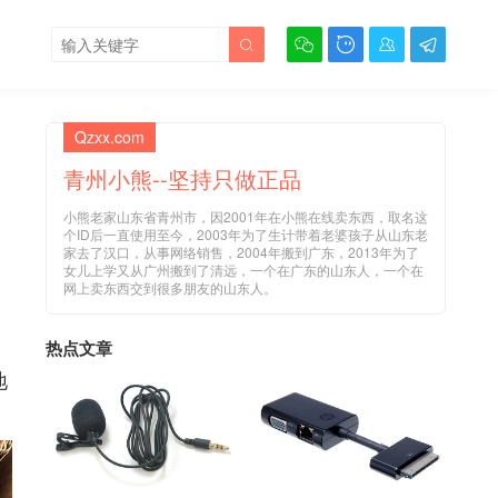





Qzxx.com
青州小熊--坚持只做正品
小熊老家山东省青州市，因2001年在小熊在线卖东西，取名这
个ID后一直使用至今，2003年为了生计带着老婆孩子从山东老
家去了汉口，从事网络销售，2004年搬到广东，2013年为了
女儿上学又从广州搬到了清远，一个在广东的山东人，一个在
网上卖东西交到很多朋友的山东人。
热点文章
地