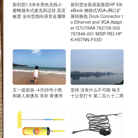
新到货1.5米长黑色无线小
新到货全新原装惠普HP Elit
蜜蜂领夹式麦克风话筒 高灵
eBook 侧插式VGA+网口扩
敏度 全向型指向录音金属咪
展转换线 Dock Connector t
o Ethernet and VGA Adapt
er G7U78AA 762738-002
797848-001 MSIP-REI-HP
K-HSTNN-F03D
坚持 没有什么不可能 毎天
五一提前游--4月26号小熊
十公里打卡 第二百八十二周
和家人南澳岛 宋井 青澳湾