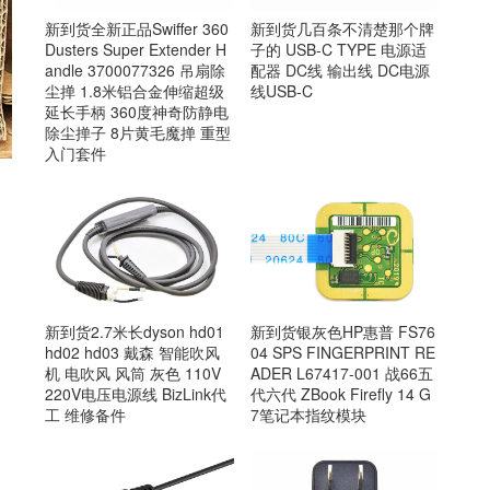
新到货几百条不清楚那个牌
新到货全新正品Swiffer 360
子的 USB-C TYPE 电源适
Dusters Super Extender H
配器 DC线 输出线 DC电源
andle 3700077326 吊扇除
线USB-C
尘掸 1.8米铝合金伸缩超级
延长手柄 360度神奇防静电
除尘掸子 8片黄毛魔掸 重型
入门套件
新到货2.7米长dyson hd01
新到货银灰色HP惠普 FS76
hd02 hd03 戴森 智能吹风
04 SPS FINGERPRINT RE
机 电吹风 风筒 灰色 110V
ADER L67417-001 战66五
220V电压电源线 BizLink代
代六代 ZBook Firefly 14 G
工 维修备件
7笔记本指纹模块