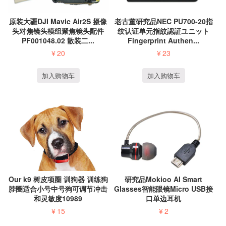
原装大疆DJI Mavic Air2S 摄像
老古董研究品NEC PU700-20指
头对焦镜头模组聚焦镜头配件
纹认证单元指紋認証ユニット
PF001048.02 散装二...
Fingerprint Authen...
¥
20
¥
23
加入购物车
加入购物车
Our k9 树皮项圈 训狗器 训练狗
研究品Mokioo AI Smart
脖圈适合小号中号狗可调节冲击
Glasses智能眼镜Micro USB接
和灵敏度10989
口单边耳机
¥
15
¥
2