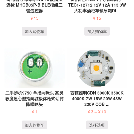
遥控 MHCB05P-B BLE模组三
TEC1-12712 12V 12A 113.3W
键遥控器
大功率酒柜车载冰箱DI...
¥
15
¥
15
加入购物车
加入购物车
二手拆机9750 单指向咪头 高灵
西顿照明CDN 3000K 3500K
敏度超心型指向驻极体枪式话筒
4000K 7W 15W 20W 43W
降噪咪头
220V COB ...
¥
1
¥
3
–
¥
10
加入购物车
选择选项