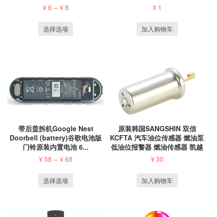
¥
6
–
¥
8
¥
1
选择选项
加入购物车
带后盖拆机Google Nest
原装韩国SANGSHIN 双信
Doorbell (battery)谷歌电池版
KCFTA 汽车油位传感器 燃油泵
门铃原装内置电池 6...
低油位报警器 燃油传感器 凯越
NTC...
¥
58
–
¥
68
¥
30
选择选项
加入购物车