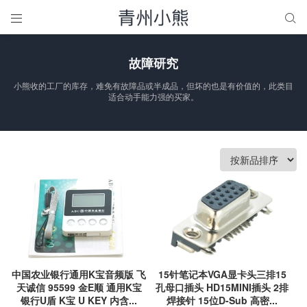


故障研究
小熊收的工厂的库存，难免有故障品或半成品，但坏的也是有价值的，此类目
适合动手能力强的买家。
中国农业银行通用K宝音频版 飞
15针笔记本VGA显卡头三排15
天诚信 95599 金E顺 通用K宝
孔母口插头 HD15MINI插头 2排
银行U盾 K宝 U KEY 内含...
焊接针 15位D-Sub 高密...