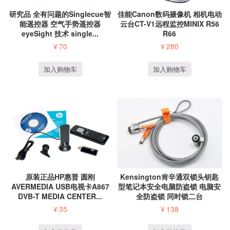
研究品 全有问题的Singlecue智
佳能Canon数码摄像机 相机电动
能遥控器 空气手势遥控器
云台CT-V1远程监控MINIX R56
eyeSight 技术 single...
R66
¥
70
¥
280
加入购物车
加入购物车
原装正品HP惠普 圆刚
Kensington肯辛通双锁头钥匙
AVERMEDIA USB电视卡A867
型笔记本安全电脑防盗锁 电脑安
DVB-T MEDIA CENTER...
全防盗锁 同时锁二台
¥
35
¥
138