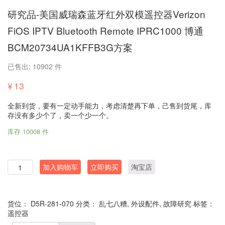
研究品-美国威瑞森蓝牙红外双模遥控器Verizon
FiOS IPTV Bluetooth Remote IPRC1000 博通
BCM20734UA1KFFB3G方案
已售出: 10902 件
¥
13
全新到货，要有一定动手能力，考虑清楚再下单，己售到货尾，库
存没有多少个了，卖一个少一个。
库存 10008 件
数
加入购物车
立即购买
淘宝店
量
货位：
D5R-281-070
分类：
乱七八糟
,
外设配件
,
故障研究
标签：
遥控器