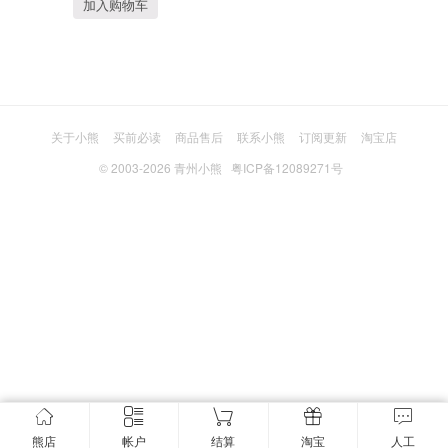
加入购物车
关于小熊
买前必读
商品售后
联系小熊
订阅更新
淘宝店
© 2003-2026
青州小熊
粤ICP备12089271号
熊店
帐户
结算
淘宝
人工