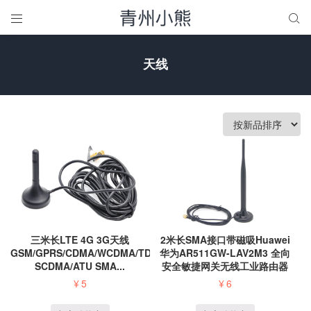


天线
三米长LTE 4G 3G天线
2米长SMA接口带磁吸Huawei
GSM/GPRS/CDMA/WCDMA/TD-
华为AR511GW-LAV2M3 全向
SCDMA/ATU SMA...
安全敏捷网关无线工业路由器
增...
¥
5
¥
6