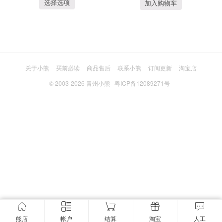
选择选项
加入购物车
关于小熊
买前必读
商品售后
联系小熊
订阅更新
淘宝店
© 2003-2026
青州小熊
粤ICP备12089271号
熊店
帐户
结算
淘宝
人工