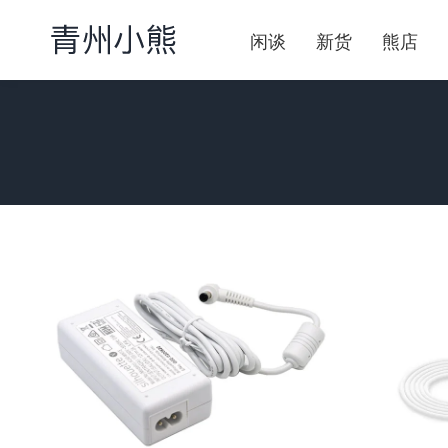
闲谈
新货
熊店