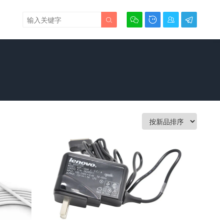




