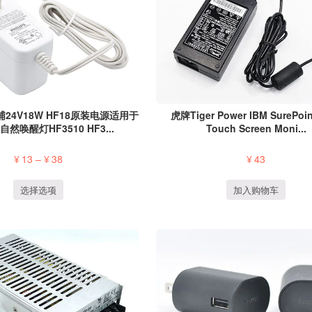
利浦24V18W HF18原装电源适用于
虎牌Tiger Power IBM SurePoin
S自然唤醒灯HF3510 HF3...
Touch Screen Moni...
¥
13
–
¥
38
¥
43
选择选项
加入购物车