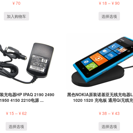
¥
70
¥
18
–
¥
90
加入购物车
选择选项
充电器HP IPAQ 2190 2490
黑色NOKIA原装诺基亚无线充电器Lum
 1950 4150 2210电源 ...
1020 1520 充电板 通用Qi无线充
¥
15
–
¥
62
¥
38
–
¥
43
选择选项
选择选项