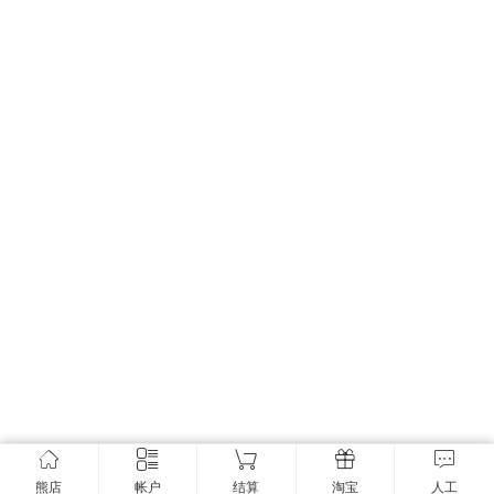
熊店
帐户
结算
淘宝
人工