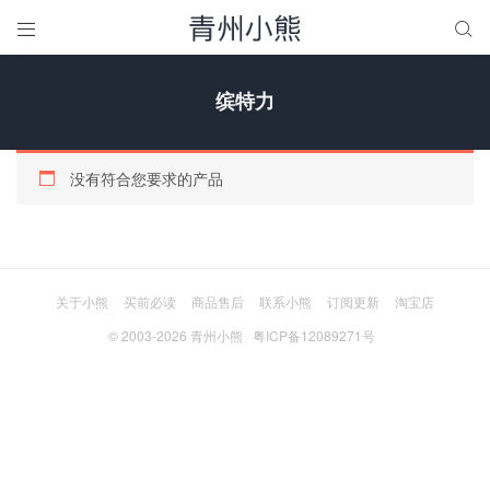


缤特力
没有符合您要求的产品
关于小熊
买前必读
商品售后
联系小熊
订阅更新
淘宝店
© 2003-2026
青州小熊
粤ICP备12089271号