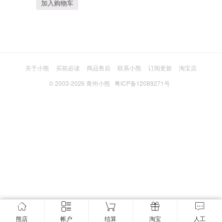
加入购物车
关于小熊
买前必读
商品售后
联系小熊
订阅更新
淘宝店
© 2003-2026
青州小熊
粤ICP备12089271号
熊店
帐户
结算
淘宝
人工