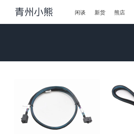
闲谈
新货
熊店