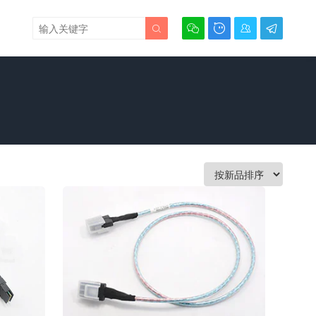




