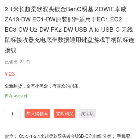
2.1米长超柔软双头镀金BenQ明基 ZOWIE卓威
ZA13-DW EC1-DW原装配件适用于EC1 EC2
EC3-CW U2-DW FK2-DW USB-A to USB-C 无线
鼠标接收器充电底坐数据通用键盘游戏手柄鼠标连
接线
已售出: 31 件
¥
23
全新到货，全有小黑盒，有喜欢的捎条。
库存 4969 件
数
加入购物车
立即购买
淘宝店
量
货位：
C5-5-1-2.1米超柔软双头镀金USB-C充电线
分类：
手机配