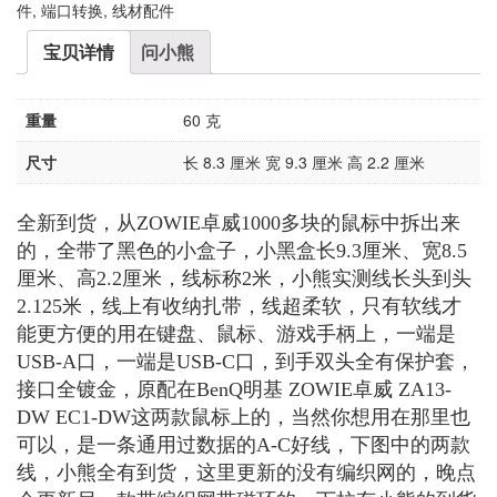
件
,
端口转换
,
线材配件
宝贝详情
问小熊
重量
60 克
尺寸
长 8.3 厘米 宽 9.3 厘米 高 2.2 厘米
全新到货，从ZOWIE卓威1000多块的鼠标中拆出来
的，全带了黑色的小盒子，小黑盒长9.3厘米、宽8.5
厘米、高2.2厘米，线标称2米，小熊实测线长头到头
2.125米，线上有收纳扎带，线超柔软，只有软线才
能更方便的用在键盘、鼠标、游戏手柄上，一端是
USB-A口，一端是USB-C口，到手双头全有保护套，
接口全镀金，原配在BenQ明基 ZOWIE卓威 ZA13-
DW EC1-DW这两款鼠标上的，当然你想用在那里也
可以，是一条通用过数据的A-C好线，下图中的两款
线，小熊全有到货，这里更新的没有编织网的，晚点