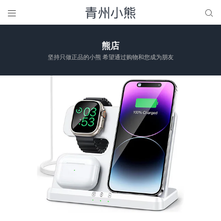


熊店
坚持只做正品的小熊 希望通过购物和您成为朋友