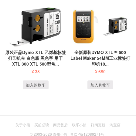
原装正品Dymo XTL 乙烯基标签
全新原装DYMO XTL™ 500
打印机带 白色底 黑色字 用于
Label Maker 54MM工业标签打
XTL 300 XTL 500型号...
印机18...
¥
38
¥
680
加入购物车
加入购物车
关于小熊
买前必读
商品售后
联系小熊
订阅更新
淘宝店
© 2003-2026
青州小熊
粤ICP备12089271号