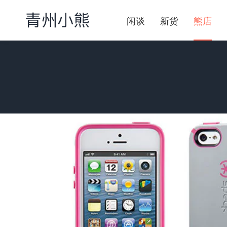
闲谈
新货
熊店