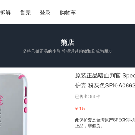
拆解
售完
登录
购物车
熊店
坚持只做正品的小熊 希望通过购物和您成为朋友
原装正品嗜血判官 Speck 
护壳 粉灰色SPK-A066
已售出: 83 件
¥
15
此保护套是台湾原产SPECK手
正品，非假货。