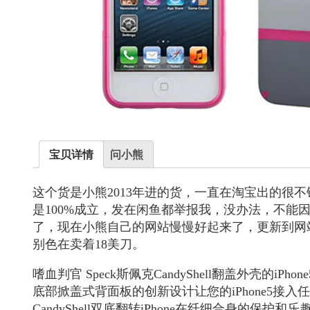
宝贝详情
问小熊
这个货是小熊2013年进的货，一直在淘宝出的很
是100%成立，发在闲鱼都举报我，没办法，不能
了，现在小熊自己的网站慢慢好起来了，更新到网
别色在卖着18美刀。
嗜血判官 Speck斯佩克CandyShell翻盖外壳的iPhone5
底部掀盖式背面板的创新设计让您的iPhone5接入
CandyShell双底翻转iPhone在纤细合身的