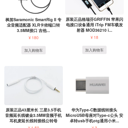
原装正品格瑞芬GRIFFIN 苹果闪
枫笛Saramonic SmartRig II 专
电接口设备通用 iTrip FM车载发
业音频适配器 XLR卡侬端口转
射器 MOD36210 i...
3.5MM接口 吉他...
¥
18
¥
180
加入购物车
加入购物车
原装正品43厘米长 三星3.5手机
华为Type-C数据线转接头
音频延长线镀金3.5MM音频手机
MicroUSB母座对Type-c公头 安
耳机麦延长线转接线公转母
卓转usb手机otg通用小米...
¥
1.50
¥
3