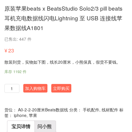
原装苹果beats x BeatsStudio Solo2/3 pill beats
耳机充电数据线闪电Lightning 至 USB 连接线苹
果数据线A1801
已售出: 447 件
¥
23
散装到货，实物如下图，线长20厘米，小熊保真，假货不要钱。
库存 1192 件
数
加入购物车
立即购买
量
货位：
A0-2-2-20厘米Beats数据线
分类：
手机配件
,
线材配件
标
签：
iphone
,
苹果
宝贝详情
问小熊