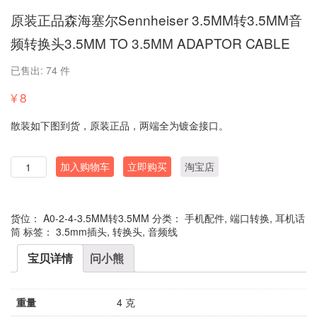
原装正品森海塞尔Sennheiser 3.5MM转3.5MM音
频转换头3.5MM TO 3.5MM ADAPTOR CABLE
已售出: 74 件
¥
8
散装如下图到货，原装正品，两端全为镀金接口。
数
加入购物车
立即购买
淘宝店
量
货位：
A0-2-4-3.5MM转3.5MM
分类：
手机配件
,
端口转换
,
耳机话
筒
标签：
3.5mm插头
,
转换头
,
音频线
宝贝详情
问小熊
重量
4 克