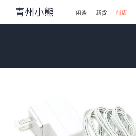
闲谈
新货
熊店