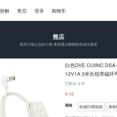
拆解
售完
登录
购物车
熊店
坚持只做正品的小熊 希望通过购物和您成为朋友
白色DVE CUIINC DSA-1
12V1A 3米长线带磁环弯
已售出: 2 件
¥
18
规格
欧规EU两园插
澳规