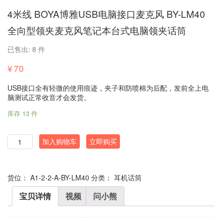
4米线 BOYA博雅USB电脑接口麦克风 BY-LM40
全向型领夹麦克风笔记本台式电脑领夹话筒
已售出: 8 件
¥
70
USB接口全有轻微的使用痕迹，夹子和防喷棉为后配，发前全上电
脑测试正常收音才会发货。
库存 13 件
数
加入购物车
立即购买
量
货位：
A1-2-2-A-BY-LM40
分类：
耳机话筒
宝贝详情
视频
问小熊