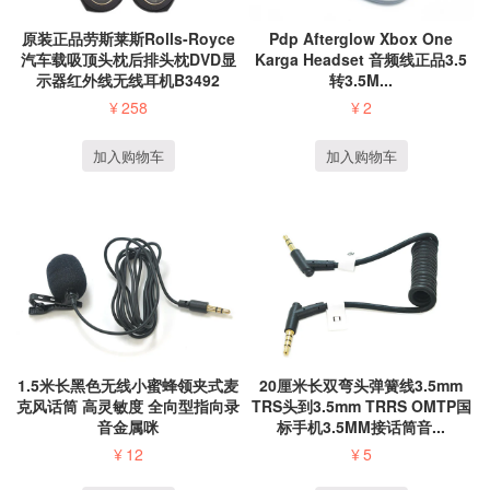
原装正品劳斯莱斯Rolls-Royce
Pdp Afterglow Xbox One
汽车载吸顶头枕后排头枕DVD显
Karga Headset 音频线正品3.5
示器红外线无线耳机B3492
转3.5M...
¥
258
¥
2
加入购物车
加入购物车
1.5米长黑色无线小蜜蜂领夹式麦
20厘米长双弯头弹簧线3.5mm
克风话筒 高灵敏度 全向型指向录
TRS头到3.5mm TRRS OMTP国
音金属咪
标手机3.5MM接话筒音...
¥
12
¥
5