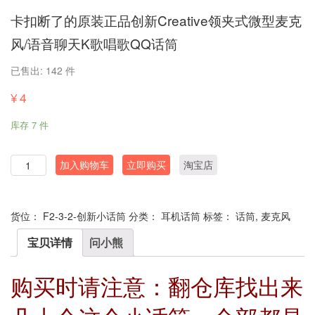
卡扣断了的原装正品创新Creative领夹式微型麦克
风/语音聊天K歌唱歌QQ话筒
已售出: 142 件
¥
4
库存 7 件
数
加入购物车
立即购买
淘宝店
量
货位：
F2-3-2-创新小话筒
分类：
耳机话筒
标签：
话筒
,
麦克风
宝贝详情
问小熊
购买时请注意：翻仓库找出来