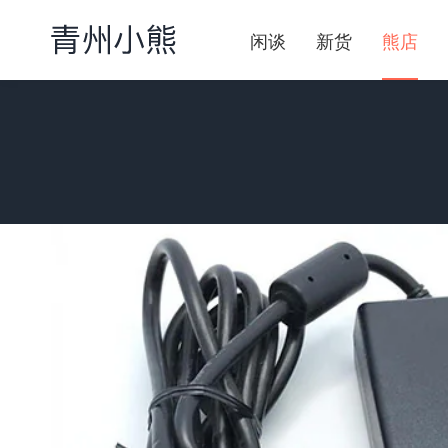
闲谈
新货
熊店