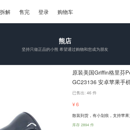
拆解
售完
登录
购物车
熊店
坚持只做正品的小熊 希望通过购物和您成为朋友
原装美国Griffin格里芬P
GC23136 安卓苹果
已售出: 46 件
¥
6
散装到货，有小划痕，支持苹果
库存 2894 件