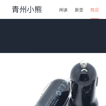
闲谈
新货
熊店