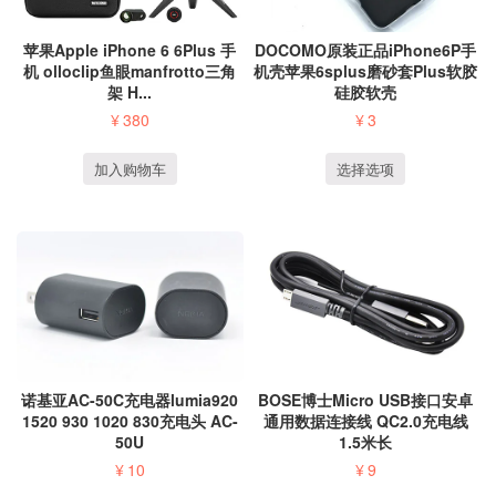
DOCOMO原装正品iPhone6P手
苹果Apple iPhone 6 6Plus 手
机壳苹果6splus磨砂套Plus软胶
机 olloclip鱼眼manfrotto三角
硅胶软壳
架 H...
¥
3
¥
380
选择选项
加入购物车
诺基亚AC-50C充电器lumia920
BOSE博士Micro USB接口安卓
1520 930 1020 830充电头 AC-
通用数据连接线 QC2.0充电线
50U
1.5米长
¥
10
¥
9