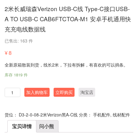
2米长威瑞森Verizon USB-C线 Type-C接口USB-
A TO USB-C CAB6FTCTOA-M1 安卓手机通用快
充充电线数据线
已售出: 163 件
¥
8
全新原箱散装到货，线长2米，下拉有拆解，有喜欢的可以捎条。
库存 1819 件
数
加入购物车
立即购买
淘宝店
量
货位：
D3-2-0-08-2米Verizon黑A-C线
分类：
手机配件
,
线材配件
宝贝详情
问小熊