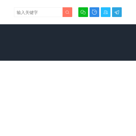




