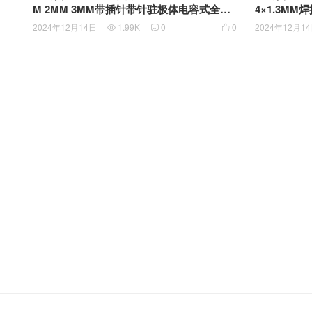
M 2MM 3MM带插针带针驻极体电容式全指
4×1.3M
向麦克风咪芯传声器
芯传声器
2024年12月14日
1.99K
0
0
2024年12月1


