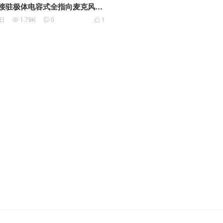
M焊接驻极体电容式全指向麦克风咪
4日
1.79K
0
1


